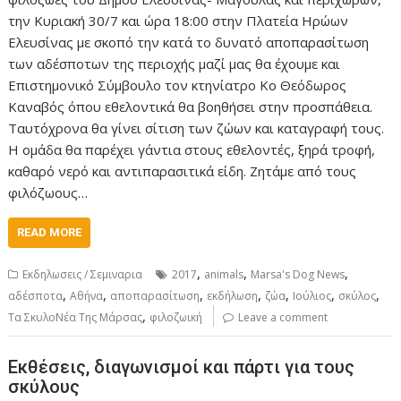
την Κυριακή 30/7 και ώρα 18:00 στην Πλατεία Ηρώων
Ελευσίνας με σκοπό την κατά το δυνατό αποπαρασίτωση
των αδέσποτων της περιοχής μαζί μας θα έχουμε και
Επιστημονικό Σύμβουλο τον κτηνίατρο Κο Θεόδωρος
Καναβός όπου εθελοντικά θα βοηθήσει στην προσπάθεια.
Ταυτόχρονα θα γίνει σίτιση των ζώων και καταγραφή τους.
Η ομάδα θα παρέχει γάντια στους εθελοντές, ξηρά τροφή,
καθαρό νερό και αντιπαρασιτικά είδη. Ζητάμε από τους
φιλόζωους…
READ MORE
,
,
,
Εκδηλωσεις / Σεμιναρια
2017
animals
Marsa's Dog News
,
,
,
,
,
,
,
αδέσποτα
Αθήνα
αποπαρασίτωση
εκδήλωση
ζώα
Ιούλιος
σκύλος
,
Τα ΣκυλοΝέα Της Μάρσας
φιλοζωική
Leave a comment
Εκθέσεις, διαγωνισμοί και πάρτι για τους
σκύλους