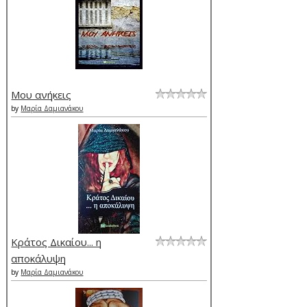
Μου ανήκεις
by
Μαρία Δαμιανάκου
Κράτος Δικαίου... η
αποκάλυψη
by
Μαρία Δαμιανάκου