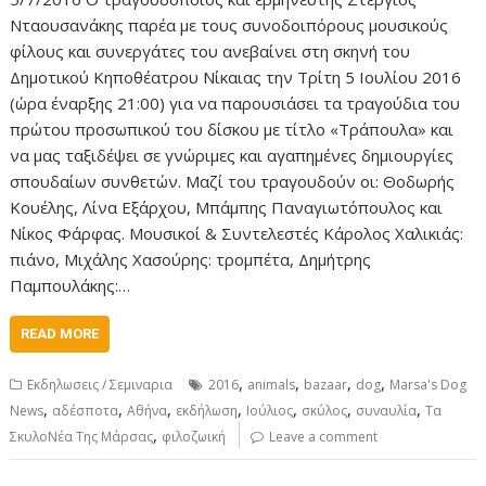
Νταουσανάκης παρέα με τους συνοδοιπόρους μουσικούς
φίλους και συνεργάτες του ανεβαίνει στη σκηνή του
Δημοτικού Κηποθέατρου Νίκαιας την Τρίτη 5 Ιουλίου 2016
(ώρα έναρξης 21:00) για να παρουσιάσει τα τραγούδια του
πρώτου προσωπικού του δίσκου με τίτλο «Τράπουλα» και
να μας ταξιδέψει σε γνώριμες και αγαπημένες δημιουργίες
σπουδαίων συνθετών. Μαζί του τραγουδούν οι: Θοδωρής
Κουέλης, Λίνα Εξάρχου, Μπάμπης Παναγιωτόπουλος και
Νίκος Φάρφας. Μουσικοί & Συντελεστές Κάρολος Χαλικιάς:
πιάνο, Μιχάλης Χασούρης: τρομπέτα, Δημήτρης
Παμπουλάκης:…
READ MORE
,
,
,
,
Εκδηλωσεις / Σεμιναρια
2016
animals
bazaar
dog
Marsa's Dog
,
,
,
,
,
,
,
News
αδέσποτα
Αθήνα
εκδήλωση
Ιούλιος
σκύλος
συναυλία
Τα
,
ΣκυλοΝέα Της Μάρσας
φιλοζωική
Leave a comment