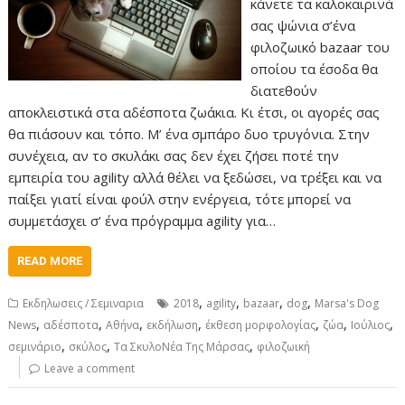
κάνετε τα καλοκαιρινά
σας ψώνια σ’ένα
φιλοζωικό bazaar του
οποίου τα έσοδα θα
διατεθούν
αποκλειστικά στα αδέσποτα ζωάκια. Κι έτσι, οι αγορές σας
θα πιάσουν και τόπο. Μ’ ένα σμπάρο δυο τρυγόνια. Στην
συνέχεια, αν το σκυλάκι σας δεν έχει ζήσει ποτέ την
εμπειρία του agility αλλά θέλει να ξεδώσει, να τρέξει και να
παίξει γιατί είναι φούλ στην ενέργεια, τότε μπορεί να
συμμετάσχει σ’ ένα πρόγραμμα agility για…
READ MORE
,
,
,
,
Εκδηλωσεις / Σεμιναρια
2018
agility
bazaar
dog
Marsa's Dog
,
,
,
,
,
,
,
News
αδέσποτα
Αθήνα
εκδήλωση
έκθεση μορφολογίας
ζώα
Ιούλιος
,
,
,
σεμινάριο
σκύλος
Τα ΣκυλοΝέα Της Μάρσας
φιλοζωική
Leave a comment