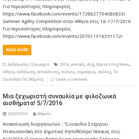
Για περισσότερες πληροφορίες
https://www.facebook.com/events/1728627704080833/
Summer Agility Competition στην Αθήνα στις 16-17/7/2016
Για περισσότερες πληροφορίες
https://www.facebook.com/events/207011316351172/
READ MORE
,
,
,
,
Εκδηλωσεις / Σεμιναρια
2016
animals
dog
Marsa's Dog News
,
,
,
,
,
,
Αθήνα
εκδήλωση
εκπαίδευση
Ιούλιος
σεμινάριο
σκύλος
Τα
ΣκυλοΝέα Της Μάρσας
Leave a comment
Μια ξεχωριστή συναυλία με φιλοζωικά
αισθήματα! 5/7/2016
02/07/2016
Μάρσα
Ανακοίνωση διοργανωτών : “Συναυλία Στέργιου
Νταουσανάκη στο Δημοτικό Κηποθέατρο Νίκαιας στις
5/7/2016 O τραγουδοποιός και ερμηνευτής Στέργιος