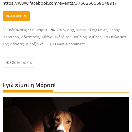
https://www.facebook.com/events/376626665864891/
READ MORE
,
,
,
Εκδηλωσεις / Σεμιναρια
2015
dog
Marsa's Dog News
Penny
,
,
,
,
,
,
Marathon
αδέσποτα
Αθήνα
εκδήλωση
Ιούλιος
σκύλος
Τα ΣκυλοΝέα
,
Της Μάρσας
φιλοζωική
Leave a comment
P
Older posts
o
s
t
Εγώ είμαι η Μάρσα!
s
n
a
v
i
g