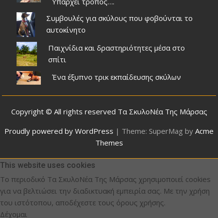
Υπάρχει τρόπος….
Συμβουλές για σκύλους που φοβούνται το
αυτοκίνητο
Παιχνίδια και δραστηριότητες μέσα στο
σπίτι
Ένα έξυπνο τρικ εκπαίδευσης σκύλων
Copyright © All rights reserved Τα ΣκυλοΝέα Της Μάρσας
Proudly powered by WordPress
|
Theme: SuperMag by
Acme
Themes
This website uses cookies
Το περιοδικό Τα ΣκυλοΝέα Της Μάρσας χρησιμοποιεί cookies
για να βελτιώσει την διαδικτυακή εμπειρία σας. Με την χρήση
του ιστότοπου, αποδέχεστε τους όρους χρήσης.
Δέχομαι