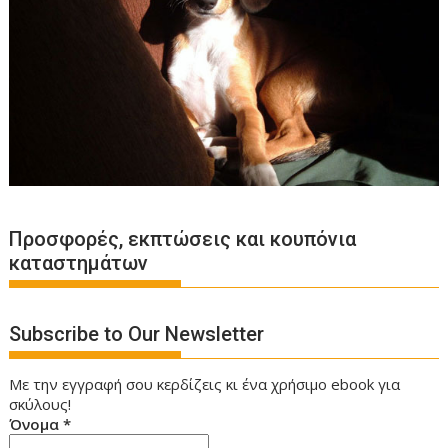
a
t
i
o
n
Προσφορές, εκπτώσεις και κουπόνια
καταστημάτων
Subscribe to Our Newsletter
Με την εγγραφή σου κερδίζεις κι ένα χρήσιμο ebook για
σκύλους!
Όνομα
*