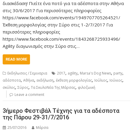
διασκέδαση! Πιείτε ένα ποτό για τα αδέσποτα στην Αθήνα
στις 30/6/2017 Για περισσότερες πληροφορίες
https://www.facebook.com/events/1949707705264521/
Έκθεση μορφολογίας στην Σύρο στις 1-2/7/2017 Για
περισσότερες πληροφορίες
https://www.facebook.com/events/1843268725933496/
Agility διαγωνισμός στην Σύρο στις…
READ MORE
,
,
,
,
Εκδηλωσεις / Σεμιναρια
2017
agility
Marsa's Dog News
party
,
,
,
,
,
,
αδέσποτα
Αθήνα
εκδήλωση
έκθεση μορφολογίας
Ιούλιος
Ιούνιος
,
,
,
σκύλος
Σύρος
Τα ΣκυλοΝέα Της Μάρσας
φιλοζωική
Leave a comment
3ήμερο Φεστιβάλ Τέχνης για τα αδέσποτα
της Πάρου 29-31/7/2016
25/07/2016
Μάρσα