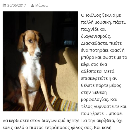
30/06/2017
Μάρσα
Ο Ιούλιος ξεκινά με
πολλή μουσική, πάρτι,
παιχνίδι και
διαγωνισμούς.
Διασκεδάστε, πιείτε
ένα ποτηράκι κρασί ή
μπύρα και σώστε με το
κέφι σας ένα
αδέσποτο! Μετά
επισκεφτείτε ή αν
θέλετε πάρτε μέρος
στην Έκθεση
μορφολογίας. Και
τέλος γυμναστείτε και
πού ξέρετε…. μπορεί
να κερδίσετε στον διαγωνισμό agility! Για την ακρίβεια, όχι
εσείς αλλά ο πιστός τετράποδος φίλος σας. Και καλή