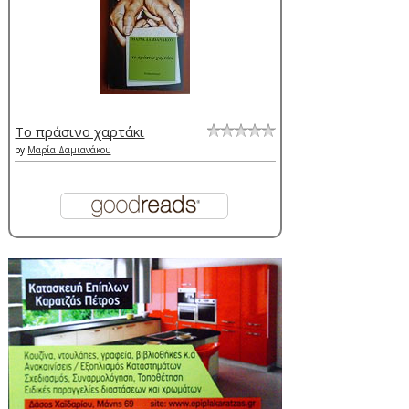
Το πράσινο χαρτάκι
by
Μαρία Δαμιανάκου