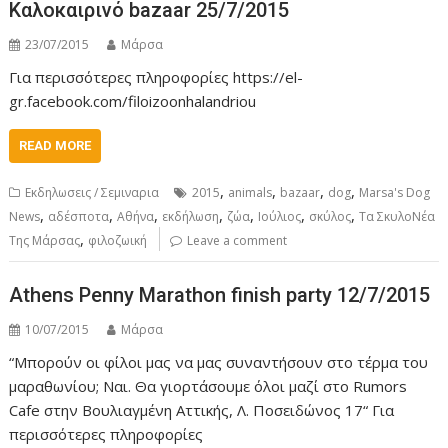
Καλοκαιρινό bazaar 25/7/2015
23/07/2015
Μάρσα
Για περισσότερες πληροφορίες https://el-
gr.facebook.com/filoizoonhalandriou
READ MORE
,
,
,
,
Εκδηλωσεις / Σεμιναρια
2015
animals
bazaar
dog
Marsa's Dog
,
,
,
,
,
,
,
News
αδέσποτα
Αθήνα
εκδήλωση
ζώα
Ιούλιος
σκύλος
Τα ΣκυλοΝέα
,
Της Μάρσας
φιλοζωική
Leave a comment
Athens Penny Marathon finish party 12/7/2015
10/07/2015
Μάρσα
“Μπορούν οι φίλοι μας να μας συναντήσουν στο τέρμα του
μαραθωνίου; Ναι. Θα γιορτάσουμε όλοι μαζί στο Rumors
Cafe στην Βουλιαγμένη Αττικής, Λ. Ποσειδώνος 17“ Για
περισσότερες πληροφορίες