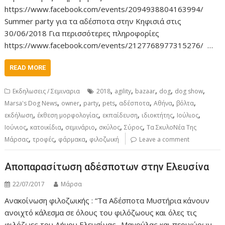
https://www.facebook.com/events/2094938804163994/
Summer party για τα αδέσποτα στην Κηφισιά στις
30/06/2018 Για περισσότερες πληροφορίες
https://www.facebook.com/events/2127768977315276/ …
READ MORE
,
,
,
,
,
Εκδηλωσεις / Σεμιναρια
2018
agility
bazaar
dog
dog show
,
,
,
,
,
,
,
Marsa's Dog News
owner
party
pets
αδέσποτα
Αθήνα
βόλτα
,
,
,
,
,
εκδήλωση
έκθεση μορφολογίας
εκπαίδευση
ιδιοκτήτης
Ιούλιος
,
,
,
,
,
Ιούνιος
κατοικίδια
σεμινάριο
σκύλος
Σύρος
Τα ΣκυλοΝέα Της
,
,
,
Μάρσας
τροφές
φάρμακα
φιλοζωική
Leave a comment
Αποπαρασίτωση αδέσποτων στην Ελευσίνα
22/07/2017
Μάρσα
Ανακοίνωση φιλοζωικής : “Τα Αδέσποτα Μυστήρια κάνουν
ανοιχτό κάλεσμα σε όλους του φιλόζωους και όλες τις
φιλόζωες του Δήμου Ελευσίνας- Μαγούλας και περιχώρων,