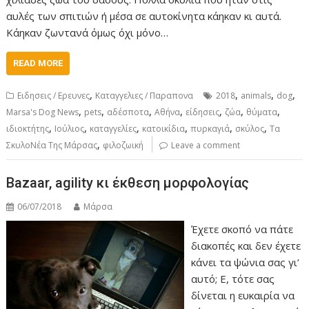
αυλές των σπιτιών ή μέσα σε αυτοκίνητα κάηκαν κι αυτά.
Κάηκαν ζωντανά όμως όχι μόνο…
READ MORE
,
,
,
,
Ειδησεις / Ερευνες
Καταγγελιες / Παραπονα
2018
animals
dog
,
,
,
,
,
,
,
Marsa's Dog News
pets
αδέσποτα
Αθήνα
είδησεις
ζώα
θύματα
,
,
,
,
,
,
ιδιοκτήτης
Ιούλιος
καταγγελίες
κατοικίδια
πυρκαγιά
σκύλος
Τα
,
ΣκυλοΝέα Της Μάρσας
φιλοζωική
Leave a comment
Bazaar, agility κι έκθεση μορφολογίας
06/07/2018
Μάρσα
Έχετε σκοπό να πάτε
διακοπές και δεν έχετε
κάνει τα ψώνια σας γι’
αυτό; Ε, τότε σας
δίνεται η ευκαιρία να