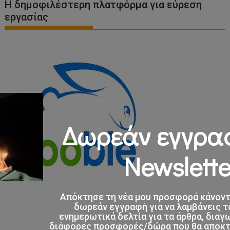
Η δημοφιλέστερη πλατφόρμα για εύρεση
εργασίας
Δωρεάν εγγρα
Newslette
Απόκτησε τη νέα μου προσφορά κάνον
δωρεάν εγγραφή για να λαμβάνεις τ
ενημερωτικά δελτία για τα άρθρα, διαγ
διάφορες προσφορές/δώρα που θα αποκτο