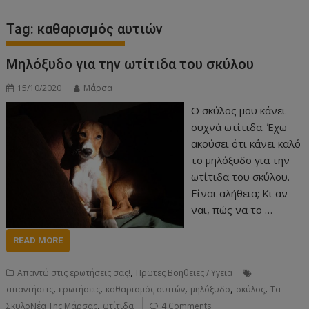
Tag:
καθαρισμός αυτιών
Μηλόξυδο για την ωτίτιδα του σκύλου
15/10/2020
Μάρσα
Ο σκύλος μου κάνει
συχνά ωτίτιδα. Έχω
ακούσει ότι κάνει καλό
το μηλόξυδο για την
ωτίτιδα του σκύλου.
Είναι αλήθεια; Κι αν
ναι, πώς να το …
READ MORE
,
Απαντώ στις ερωτήσεις σας!
Πρωτες Βοηθειες / Υγεια
,
,
,
,
,
απαντήσεις
ερωτήσεις
καθαρισμός αυτιών
μηλόξυδο
σκύλος
Τα
,
ΣκυλοΝέα Της Μάρσας
ωτίτιδα
4 Comments