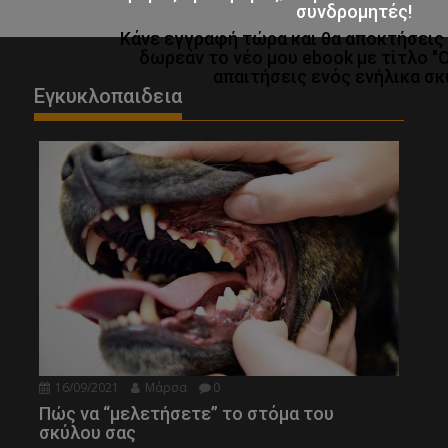
συνδρομητές!
Κάνε εγγραφή τώρα και θα αποκτήσει
δωρεάν το νέο μου ebook με τίτλο "
απαιτήσεις ενός ενήλικα σκ
Εγκυκλοπαιδεια
16/09/2021
Μάρσα
0
Πώς να “μελετήσετε” το στόμα του
σκύλου σας