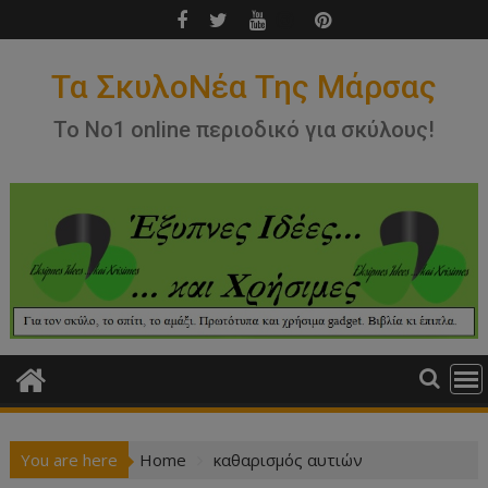
Skip
to
content
Τα ΣκυλοΝέα Της Μάρσας
Το Νο1 online περιοδικό για σκύλους!
You are here
Home
καθαρισμός αυτιών