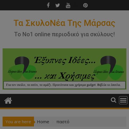
Skip
to
content
Τα ΣκυλοΝέα Της Μάρσας
Το Νο1 online περιοδικό για σκύλους!
You are here
Home
παστό