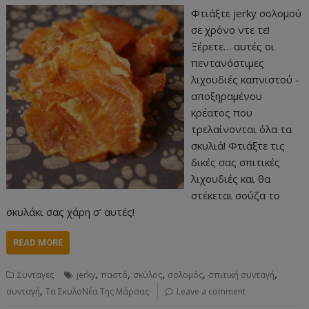
Φτιάξτε jerky σολομού
σε χρόνο ντε τε!
Ξέρετε… αυτές οι
πεντανόστιμες
λιχουδιές καπνιστού -
αποξηραμένου
κρέατος που
τρελαίνονται όλα τα
σκυλιά! Φτιάξτε τις
δικές σας σπιτικές
λιχουδιές και θα
στέκεται σούζα το
σκυλάκι σας χάρη σ’ αυτές!
READ MORE
,
,
,
,
,
Συνταγες
jerky
παστό
σκύλος
σολομός
σπιτική συνταγή
,
συνταγή
Τα ΣκυλοΝέα Της Μάρσας
Leave a comment