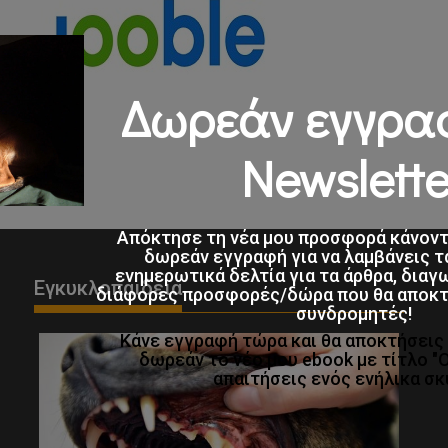
Δωρεάν εγγρα
Newslette
Απόκτησε τη νέα μου προσφορά κάνον
δωρεάν εγγραφή για να λαμβάνεις τ
ενημερωτικά δελτία για τα άρθρα, διαγ
Εγκυκλοπαιδεια
διάφορες προσφορές/δώρα που θα αποκτο
συνδρομητές!
Κάνε εγγραφή τώρα και θα αποκτήσει
δωρεάν το νέο μου ebook με τίτλο "
απαιτήσεις ενός ενήλικα σκ