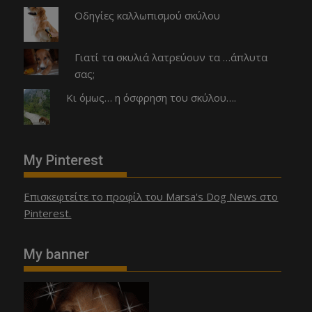
Οδηγίες καλλωπισμού σκύλου
Γιατί τα σκυλιά λατρεύουν τα …άπλυτα
σας;
Κι όμως… η όσφρηση του σκύλου….
My Pinterest
Επισκεφτείτε το προφίλ του Marsa's Dog News στο
Pinterest.
My banner