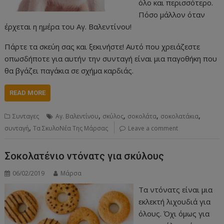
όλο και περισσότερο.
Πόσο μάλλον όταν
έρχεται η ημέρα του Αγ. Βαλεντίνου!
Πάρτε τα σκεύη σας και ξεκινήστε! Αυτό που χρειάζεστε
οπωσδήποτε για αυτήν την συνταγή είναι μια παγοθήκη που
θα βγάζει παγάκια σε σχήμα καρδιάς.
READ MORE
,
,
,
,
Συνταγες
Αγ. Βαλεντίνου
σκύλος
σοκολάτα
σοκολατάκια
,
συνταγή
Τα ΣκυλοΝέα Της Μάρσας
Leave a comment
Σοκολατένιο ντόνατς για σκύλους
06/02/2019
Μάρσα
Τα ντόνατς είναι μια
εκλεκτή λιχουδιά για
όλους. Όχι όμως για