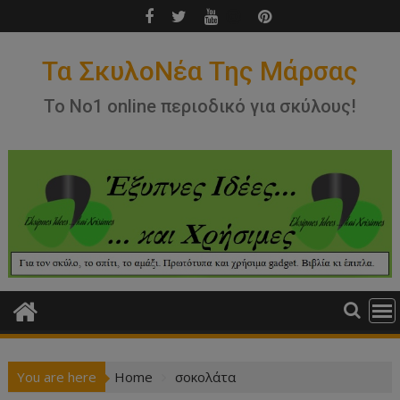
Skip
to
content
Τα ΣκυλοΝέα Της Μάρσας
Το Νο1 online περιοδικό για σκύλους!
You are here
Home
σοκολάτα