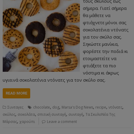
τους σκύλους έως
σήμερα. Γιατί σήμερα
θα μάθετε να
φτιάχνετε μόνοι σας
σοκολατένια ντόνατς
για τον σκύλο σας.
Σηκώστε μανίκια,
φορέστε την ποδιά κι
ετοιμαστείτε να
φτιάξετε τα πιο
νόστιμα κι άκρως
υγιεινά σοκολατένια ντόνατς για τον σκύλο σας.
READ MORE
,
,
,
,
,
Συνταγες
chocolate
dog
Marsa's Dog News
recipe
ντόνατς
,
,
,
,
σκύλος
σοκολάτα
σπιτική συνταγή
συνταγή
Τα ΣκυλοΝέα Της
,
Μάρσας
χαρούπι
Leave a comment