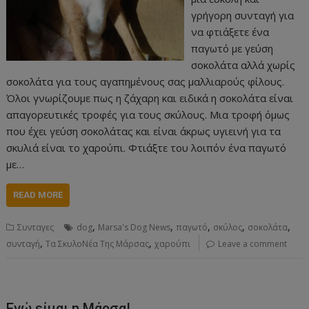
γρήγορη συνταγή για
να φτιάξετε ένα
παγωτό με γεύση
σοκολάτα αλλά χωρίς
σοκολάτα για τους αγαπημένους σας μαλλιαρούς φίλους.
Όλοι γνωρίζουμε πως η ζάχαρη και ειδικά η σοκολάτα είναι
απαγορευτικές τροφές για τους σκύλους. Μια τροφή όμως
που έχει γεύση σοκολάτας και είναι άκρως υγιεινή για τα
σκυλιά είναι το χαρούπι. Φτιάξτε του λοιπόν ένα παγωτό
με…
READ MORE
,
,
,
,
,
Συνταγες
dog
Marsa's Dog News
παγωτό
σκύλος
σοκολάτα
,
,
συνταγή
Τα ΣκυλοΝέα Της Μάρσας
χαρούπι
Leave a comment
Εγώ είμαι η Μάρσα!