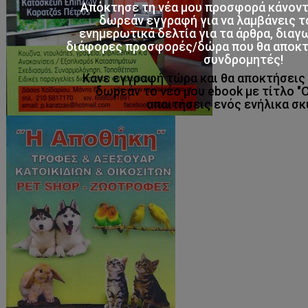
Απόκτησε τη νέα μου προσφορά κάνον
δωρεάν εγγραφή για να λαμβάνεις τ
ενημερωτικά δελτία για τα άρθρα, διαγ
διάφορες προσφορές/δώρα που θα αποκτο
συνδρομητές!
Κάνε εγγραφή τώρα και θα αποκτήσει
δωρεάν το νέο μου ebook με τίτλο "
απαιτήσεις ενός ενήλικα σκ