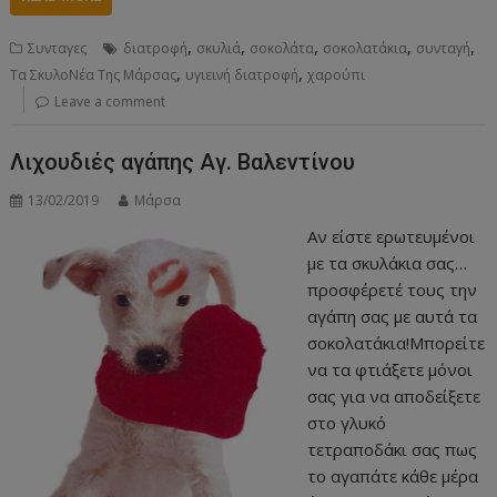
,
,
,
,
,
Συνταγες
διατροφή
σκυλιά
σοκολάτα
σοκολατάκια
συνταγή
,
,
Τα ΣκυλοΝέα Της Μάρσας
υγιεινή διατροφή
χαρούπι
Leave a comment
Λιχουδιές αγάπης Αγ. Βαλεντίνου
13/02/2019
Μάρσα
Αν είστε ερωτευμένοι
με τα σκυλάκια σας…
προσφέρετέ τους την
αγάπη σας με αυτά τα
σοκολατάκια!Μπορείτε
να τα φτιάξετε μόνοι
σας για να αποδείξετε
στο γλυκό
τετραποδάκι σας πως
το αγαπάτε κάθε μέρα