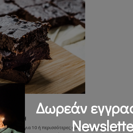
Δωρεάν εγγρα
ΥΝΤΗΡΗΣΗ
Newslette
το ψυγείο για 10 ή περισσότερες ημέρες, σε μια σακούλα