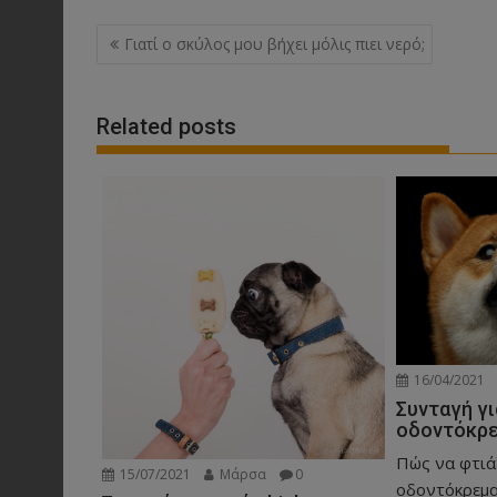
Post
Γιατί ο σκύλος μου βήχει μόλις πιει νερό;
navigation
Related posts
16/04/2021
Συνταγή γι
οδοντόκρ
Πώς να φτιάξ
15/07/2021
Μάρσα
0
οδοντόκρεμα