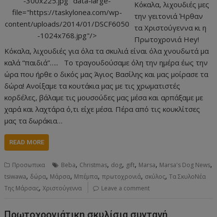
-300x225.jpg" data-large-
Κόκαλα, λιχουδιές μες
file="https://taskylonea.com/wp-
την γειτονιά Ήρθαν
content/uploads/2014/01/DSCF6050
τα Χριστούγεννα κι η
-1024x768.jpg"/>
Πρωτοχρονιά Hey!
Κόκαλα, λιχουδιές για όλα τα σκυλιά είναι όλα χνουδωτά μα
καλά “παιδιά”….. Το τραγουδούσαμε όλη την ημέρα έως την
ώρα που ήρθε ο δικός μας Άγιος Βασίλης και μας μοίρασε τα
δώρα! Ανοίξαμε τα κουτάκια μας με τις χρωματιστές
κορδέλες, βάλαμε τις μουσούδες μας μέσα και αρπάξαμε με
χαρά και λαχτάρα ό,τι είχε μέσα. Πέρα από τις κουκλίτσες
μας τα δωράκια…
READ MORE
,
,
,
,
,
,
Προσωπικα
Beba
Christmas
dog
gift
Marsa
Marsa's Dog News
,
,
,
,
,
,
tsiwawa
δώρα
Μάρσα
Μπέμπα
πρωτοχρονιά
σκύλος
Τα ΣκυλοΝέα
,
Της Μάρσας
Χριστούγεννα
Leave a comment
Πρωτοχρονιάτικη σκυλίσια συνταγή