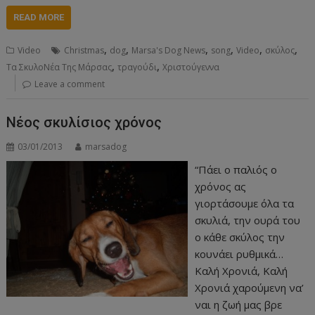
READ MORE
,
,
,
,
,
,
Video
Christmas
dog
Marsa's Dog News
song
Video
σκύλος
,
,
Τα ΣκυλοΝέα Της Μάρσας
τραγούδι
Χριστούγεννα
Leave a comment
Νέος σκυλίσιος χρόνος
03/01/2013
marsadog
“Πάει ο παλιός ο
χρόνος ας
γιορτάσουμε όλα τα
σκυλιά, την ουρά του
ο κάθε σκύλος την
κουνάει ρυθμικά…
Καλή Χρονιά, Καλή
Χρονιά χαρούμενη να’
ναι η ζωή μας βρε