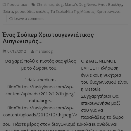
,
,
,
,
Προσωπικα
Christmas
dog
Marsa's Dog News
Άγιος Βασίλης
,
,
,
,
βόλτα
μουσούδα
σκύλος
Τα ΣκυλοΝέα Της Μάρσας
Χριστούγεννα
Leave a comment
Ένας Σούπερ Χριστουγεννιάτικος
Διαγωνισμός…
07/12/2012
marsadog
Θα χαρεί πολύ ο πιστός σας φίλος
Ο ΔΙΑΓΩΝΙΣΜΟΣ
με το δωράκι του…
ΕΛΗΞΕ Η κλήρωση
έγινε και η νικήτρια
" data-medium-
του διαγωνισμού είναι
file="https://taskylonea.com/wp-
η Matoula.
content/uploads/2012/12/th.jpeg"
Συγχαρητήρια! Θα
data-large-
επικοινωνήσω μαζί
file="https://taskylonea.com/wp-
σου για να
content/uploads/2012/12/th.jpeg"/>
παραλάβεις το δώρο
σου. Πάρτε μέρος στον διαγωνισμό εύκολα κι ανώδυνα!
Ξεκινάει από σήμερα Παρασκευή 7 Δεκεμβρίου 2012 και θα