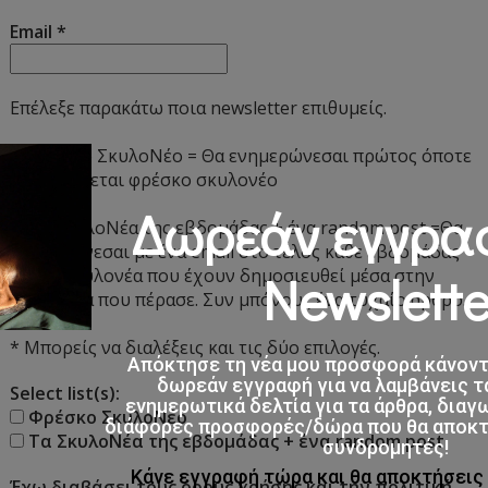
Email
*
Επέλεξε παρακάτω ποια newsletter επιθυμείς.
1. Φρέσκο ΣκυλοΝέο = Θα ενημερώνεσαι πρώτος όποτε
δημοσιεύεται φρέσκο σκυλονέο
Δωρεάν εγγρα
2. Τα ΣκυλοΝέα της εβδομάδας + ένα random post =Θα
ενημερώνεσαι με ένα email στο τέλος κάθε εβδομάδας
Newslette
για τα σκυλονέα που έχουν δημοσιευθεί μέσα στην
εβδομάδα που πέρασε. Συν μπόνους ένα τυχαίο άρθρο.
* Μπορείς να διαλέξεις και τις δύο επιλογές.
Απόκτησε τη νέα μου προσφορά κάνον
δωρεάν εγγραφή για να λαμβάνεις τ
Select list(s):
ενημερωτικά δελτία για τα άρθρα, διαγ
Φρέσκο ΣκυλοΝέο
διάφορες προσφορές/δώρα που θα αποκτο
Τα ΣκυλοΝέα της εβδομάδας + ένα random post
συνδρομητές!
Κάνε εγγραφή τώρα και θα αποκτήσει
Έχω διαβάσει τους όρους χρήσης και την πολιτική