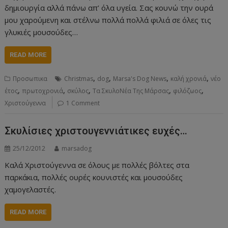
δημιουργία αλλά πάνω απ’ όλα υγεία. Σας κουνώ την ουρά
μου χαρούμενη και στέλνω πολλά πολλά φιλιά σε όλες τις
γλυκιές μουσούδες…
READ MORE
,
,
,
,
Προσωπικα
Christmas
dog
Marsa's Dog News
καλή χρονιά
νέο
,
,
,
,
,
έτος
πρωτοχρονιά
σκύλος
Τα ΣκυλοΝέα Της Μάρσας
φιλόζωος
Χριστούγεννα
1 Comment
Σκυλίσιες χριστουγεννιάτικες ευχές…
25/12/2012
marsadog
Καλά Χριστούγεννα σε όλους με πολλές βόλτες στα
παρκάκια, πολλές ουρές κουνιστές και μουσούδες
χαμογελαστές.
READ MORE