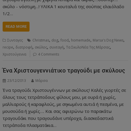
σκύλο - νόστιμη…! ΥΛΙΚΑ 1 κουταλιά της σούπας ελαιόλαδο
1/2…
READ MORE
,
,
,
,
,
Συνταγες
Christmas
dog
food
homemade
Marsa's Dog News
,
,
,
,
,
recipe
διατροφή
σκύλος
συνταγή
Τα ΣκυλοΝέα Της Μάρσας
Χριστούγεννα
4 Comments
Ένα Χριστουγεννιάτικο τραγούδι με σκύλους
23/12/2013
Μάρσα
Ένα τραγούδι Χριστουγέννων με σκύλους! Καλές γιορτές σε
όλους τους τετράποδους φίλους μου, με ουρά ή χωρίς,
μαλλιαρούς ή καραφλούς, με σηκωμένα αυτιά ή πεσμένα, με
μουσούδα ή χωρίς…. Και σας αφιερώνω το παρακάτω
τραγουδάκι που τραγουδάνε υπέροχα, διασκεδαστικά
τετράποδα πλασματάκια…