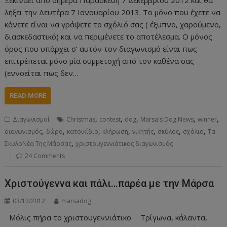
λήξει την Δευτέρα 7 Ιανουαρίου 2013. Το μόνο που έχετε να
κάνετε είναι να γράψετε το σχόλιό σας ( έξυπνο, χαρούμενο,
διασκεδαστικό) και να περιμένετε το αποτέλεσμα. Ο μόνος
όρος που υπάρχει σ’ αυτόν τον διαγωνισμό είναι πως
επιτρέπεται μόνο μία συμμετοχή από τον καθένα σας
(εννοείται πως δεν…
READ MORE
,
,
,
,
,
Διαγωνισμοί
Christmas
contest
dog
Marsa's Dog News
winner
,
,
,
,
,
,
,
διαγωνισμός
δώρο
κατοικίδιο
κλήρωση
νικητής
σκύλος
σχόλιο
Τα
,
ΣκυλοΝέα Της Μάρσας
χριστουγεννιάτικος διαγωνισμός
24 Comments
Χριστούγεννα και πάλι…παρέα με την Μάρσα
03/12/2012
marsadog
Μόλις πήρα το χριστουγεννιάτικο
Τρίγωνα, κάλαντα,