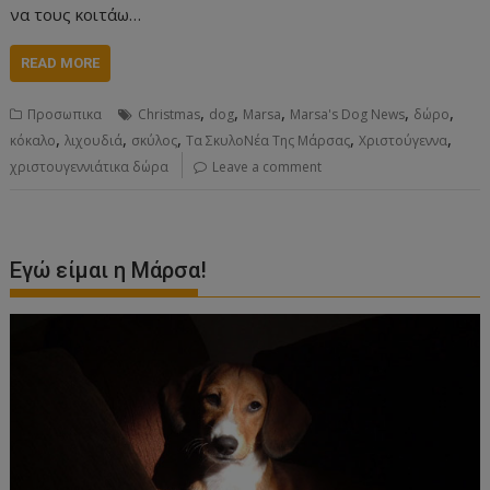
να τους κοιτάω…
READ MORE
,
,
,
,
,
Προσωπικα
Christmas
dog
Marsa
Marsa's Dog News
δώρο
,
,
,
,
,
κόκαλο
λιχουδιά
σκύλος
Τα ΣκυλοΝέα Της Μάρσας
Χριστούγεννα
χριστουγεννιάτικα δώρα
Leave a comment
Εγώ είμαι η Μάρσα!