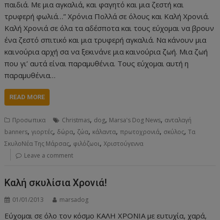
παιδιά. Με μια αγκαλιά, και φαγητό και μια ζεστή και
τρυφερή φωλιά…” Χρόνια Πολλά σε όλους και Καλή Χρονιά.
Καλή Χρονιά σε όλα τα αδέσποτα και τους εύχομαι να βρουν
ένα ζεστό σπιτικό και μια τρυφερή αγκαλιά. Να κάνουν μια
καινούρια αρχή σα να ξεκινάνε μια καινούρια ζωή. Μια ζωή
που γι’ αυτά είναι παραμυθένια. Τους εύχομαι αυτή η
παραμυθένια…
READ MORE
,
,
,
Προσωπικα
Christmas
dog
Marsa's Dog News
ανταλαγή
,
,
,
,
,
,
,
banners
γιορτές
δώρα
ζώα
κάλαντα
πρωτοχρονιά
σκύλος
Τα
,
,
ΣκυλοΝέα Της Μάρσας
φιλόζωοι
Χριστούγεννα
Leave a comment
Καλή σκυλίσια Χρονιά!
01/01/2013
marsadog
Εύχομαι σε όλο τον κόσμο ΚΑΛΗ ΧΡΟΝΙΑ με ευτυχία, χαρά,