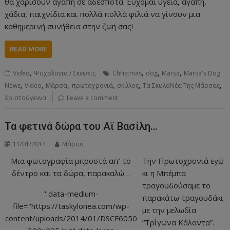
θα χαρίσουν αγάπη σε αδέσποτα. Εύχομαι υγεία, αγάπη,
χάδια, παιχνίδια και πολλά πολλά φιλιά να γίνουν μια
καθημερινή συνήθεια στην ζωή σας!
READ MORE
,
,
,
,
Video
Ψυχολογια / Σκεψεις
Christmas
dog
Marsa
Marsa's Dog
,
,
,
,
,
,
News
Video
Μάρσα
πρωτοχρονιά
σκύλος
Τα ΣκυλοΝέα Της Μάρσας
Χριστούγεννα
Leave a comment
Τα φετινά δώρα του Αϊ Βασίλη…
11/01/2014
Μάρσα
Μια φωτογραφία μπροστά απ’ το
Την Πρωτοχρονιά εγώ
δέντρο και τα δώρα, παρακαλώ…
κι η Μπέμπα
τραγουδούσαμε το
" data-medium-
παρακάτω τραγουδάκι
file="https://taskylonea.com/wp-
με την μελωδία
content/uploads/2014/01/DSCF6050
“Τρίγωνα Κάλαντα”.