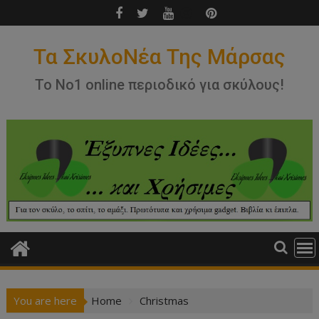
Skip
to
content
Τα ΣκυλοΝέα Της Μάρσας
Το Νο1 online περιοδικό για σκύλους!
You are here
Home
Christmas