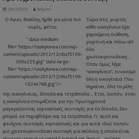
29/12/2013
Μάρσα
Ο Άγιος Βασίλης ήρθε για μένα πιο
Τώρα στις γιορτές
νωρίς, φέτος.
κάθε οικογένεια έχει
χαρούμενη διάθεση,
" data-medium-
γιορτινή και πάνω απ’
file="https://taskylonea.com/wp-
όλα
content/uploads/2012/12/dscf5109-
χριστουγεννιάτικη…
300x225.jpg" data-large-
Όταν όμως λέμε
file="https://taskylonea.com/wp-
“οικογένεια”, εννοούμε
content/uploads/2012/12/dscf5109-
όλη η οικογένεια. Που
1024x768.jpg"/>
σημαίνει, όλα τα μέλη
της οικογένειας, δίποδα και τετράποδα…. Έτσι, λοιπόν, όταν
η οικογένεια ετοιμάζεται για την Πρωτοχρονιά
μαγειρεύοντας εορταστικές συνταγές για τα δίποδα, δεν
μπορεί να παραβλέψει και τα τετράποδα. Γι’ αυτό και
φτιάχνει συνταγές εορταστικές και για αυτά. Ιδού λοιπόν
μια χριστουγεννιάτικη συνταγή για σκύλους η οποία είναι
σίγουρα υγιεινή με χαμηλά λιπαρά και άκρως….σούπερ….