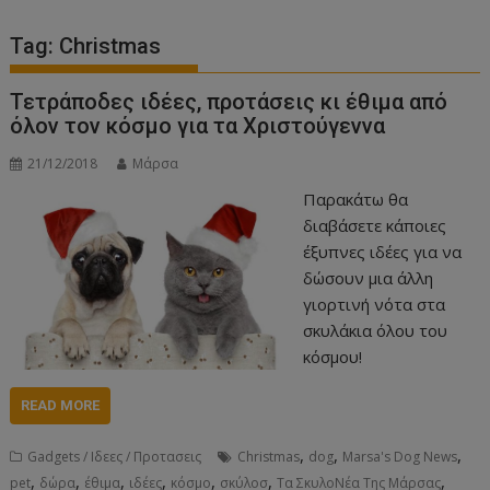
Tag:
Christmas
Τετράποδες ιδέες, προτάσεις κι έθιμα από
όλον τον κόσμο για τα Χριστούγεννα
21/12/2018
Μάρσα
Παρακάτω θα
διαβάσετε κάποιες
έξυπνες ιδέες για να
δώσουν μια άλλη
γιορτινή νότα στα
σκυλάκια όλου του
κόσμου!
READ MORE
,
,
,
Gadgets / Ιδεες / Προτασεις
Christmas
dog
Marsa's Dog News
,
,
,
,
,
,
,
pet
δώρα
έθιμα
ιδέες
κόσμο
σκύλοσ
Τα ΣκυλοΝέα Της Μάρσας