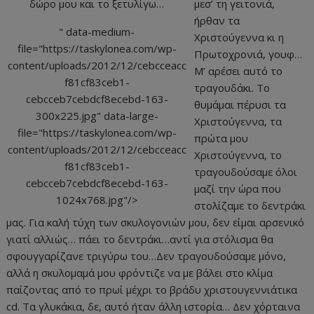
δώρο μου και το ξετυλίγω…
μεσ’ τη γειτονιά,
ήρθαν τα
" data-medium-
Χριστούγεννα κι η
file="https://taskylonea.com/wp-
Πρωτοχρονιά, γουφ…
content/uploads/2012/12/cebcceacc
Μ’ αρέσει αυτό το
f81cf83ceb1-
τραγουδάκι. Το
cebcceb7cebdcf8ecebd-163-
θυμάμαι πέρυσι τα
300x225.jpg" data-large-
Χριστούγεννα, τα
file="https://taskylonea.com/wp-
πρώτα μου
content/uploads/2012/12/cebcceacc
Χριστούγεννα, το
f81cf83ceb1-
τραγουδούσαμε όλοι
cebcceb7cebdcf8ecebd-163-
μαζί την ώρα που
1024x768.jpg"/>
στολίζαμε το δεντράκι
μας. Για καλή τύχη των σκυλογονιών μου, δεν είμαι αρσενικό
γιατί αλλιώς… πάει το δεντράκι…αντί για στόλισμα θα
σφουγγαρίζανε τριγύρω του…Δεν τραγουδούσαμε μόνο,
αλλά η σκυλομαμά μου φρόντιζε να με βάλει στο κλίμα
παίζοντας από το πρωί μέχρι το βράδυ χριστουγεννιάτικα
cd. Τα γλυκάκια, δε, αυτό ήταν άλλη ιστορία… Δεν χόρταινα