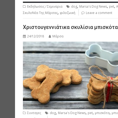
,
,
,
Εκδηλωσεις / Σεμιναρια
dog
Marsa's Dog News
pet
,
ΣκυλοΝέα Της Μάρσας
φιλοζωική
Leave a comment
Χριστουγεννιάτικα σκυλίσια μπισκότα
24/12/2018
Μάρσα
,
,
,
,
Συνταγες
dog
Marsa's Dog News
pet
μπισκότα
μπι