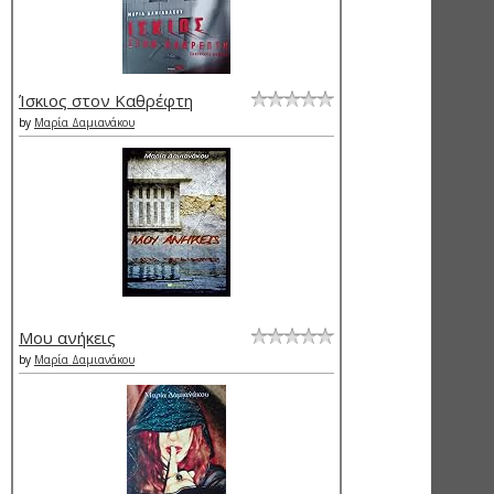
Ίσκιος στον Καθρέφτη
by
Μαρία Δαμιανάκου
Μου ανήκεις
by
Μαρία Δαμιανάκου