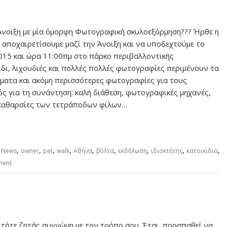
 Άνοιξη με μία όμορφη Φωτογραφική σκυλοεξόρμηση??? Ήρθε η
 αποχαιρετίσουμε μαζί την Άνοιξη και να υποδεχτούμε το
/2015 και ώρα 11:00πμ στο πάρκο περιβαλλοντικής
δι, λιχουδιές και πολλές πολλές φωτογραφίες περιμένουν τα
σματα και ακόμη περισσότερες φωτογραφίες για τους
ός για τη συνάντηση: καλή διάθεση, φωτογραφικές μηχανές,
 ακαθαρσίες των τετράποδων φίλων…
,
,
,
,
,
,
,
,
,
g News
owner
pet
walk
Αθήνα
βόλτα
εκδήλωση
ιδιοκτήτης
κατοικίδια
ment
)
 τότε ζητάς συγνώμη με τον τρόπο σου. Έτσι, προσπαθεί να