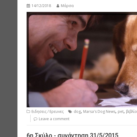
14/12/2018
Μάρσα
,
,
,
Ειδησεις / Ερευνες
dog
Marsa's Dog News
pet
βιβλίο
Leave a comment
6η Σκύλο - συνάντηση 31/5/2015