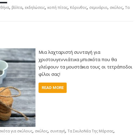
,
,
,
,
,
,
,
Αθήνα
βόλτα
εκδηλώσεις
κοπή πίτας
Κόρινθος
σεμινάριο
σκύλος
Τα
Μια λαχταριστή συνταγή για
χριστουγεννιάτικα μπισκότα που θα
γλείφουν τα μουστάκια τους οι τετράποδοι
φίλοι σας!
READ MORE
,
,
,
,
σκότα για σκύλους
σκύλος
συνταγή
Τα ΣκυλοΝέα Της Μάρσας