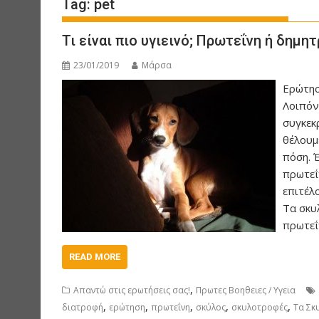
Tag:
pet
Τι είναι πιο υγιεινό; Πρωτεΐνη ή δημητ
23/01/2019
Μάρσα
Ερώτηση
Λοιπόν
συγκεκ
θέλουμ
πόση. 
πρωτεΐν
επιτέλο
Τα σκυ
πρωτεΐ
READ MORE
,
Απαντώ στις ερωτήσεις σας!
Πρωτες Βοηθειες / Υγεια
,
,
,
,
,
διατροφή
ερώτηση
πρωτεΐνη
σκύλος
σκυλοτροφές
Τα Σκ