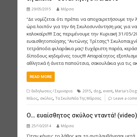
29/05/2015
Μάρσα
“Δε νομίζεται ότι πρέπει να αποχαιρετήσουμε την
ώρα λοιπόν για την 6η Σκυλοσυνάντηση μας για να
καλοκαίρι!!!!! Σας περιμένουμε την Κυριακή 31/05
ευαισθητοποίησης “Αντώνης Τρίτσης”! Σκυλοπαιχνί
τετράποδα φιλαράκια μας! Ευχάριστη παρέα, κερά
δίποδους κηδεμόνες τους!!!! Απαραίτητος εξοπλισμ
αθλητικά ή άνετα παπούτσια, σακουλάκια για τις
READ MORE
,
,
,
Εκδηλωσεις / Σεμιναρια
2015
dog
event
Marsa's Do
,
,
Μάιος
σκύλος
Τα ΣκυλοΝέα Της Μάρσας
Leave a com
Ο… ευαίσθητος σκύλος νταντά! (video
25/10/2014
Μάρσα
Όταν κάνεις το λάθος και το αντιλαμβάνεσαι μετά,