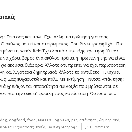
ριακά;
 : Γεια σας και πάλι. Έχω άλλη μια ερώτηση για εσάς.
.Ο σκύλος μου είναι στειρωμένος. Του δίνω τροφή light. Πιο
ριμένα τη sam’s field.Έχω λοιπόν την εξής ερώτηση. Όταν
ε να χάσει βάρος ένα σκύλος πρέπει η πρωτεΐνη της να είναι
Έχω ακούσει διάφορα. Άλλοτε ότι πρέπει να έχει περισσότερη
η και λιγότερα δημητριακά, άλλοτε το αντίθετο. Τι ισχύει
υς; Σας ευχαριστώ και πάλι. Με εκτίμηση - Νίτσα Απάντηση :
λιά χρειάζονται απαραίτητα αμινοξέα που βρίσκονται σε
νες για την σωστή φυσική τους κατάσταση. Ωστόσο, οι…
,
,
,
,
,
,
,
dog
dog food
food
Marsa's Dog News
pet
απάντηση
δημητριακά
,
,
υλοΝέα Της Μάρσας
υγεία
υγιεινή διατροφή
1 Comment