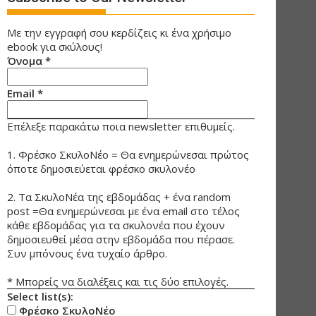
Με την εγγραφή σου κερδίζεις κι ένα χρήσιμο
ebook για σκύλους!
Όνομα
*
Email
*
Επέλεξε παρακάτω ποια newsletter επιθυμείς.
1. Φρέσκο ΣκυλοΝέο = Θα ενημερώνεσαι πρώτος
όποτε δημοσιεύεται φρέσκο σκυλονέο
2. Τα ΣκυλοΝέα της εβδομάδας + ένα random
post =Θα ενημερώνεσαι με ένα email στο τέλος
κάθε εβδομάδας για τα σκυλονέα που έχουν
δημοσιευθεί μέσα στην εβδομάδα που πέρασε.
Συν μπόνους ένα τυχαίο άρθρο.
* Μπορείς να διαλέξεις και τις δύο επιλογές.
Select list(s):
Φρέσκο ΣκυλοΝέο