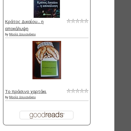
Κράτος Δικαίου... η
αποκάλυψη
by
Μαρία Δαμιανάκου
Το πράσινο χαρτάκι
by
Μαρία Δαμιανάκου