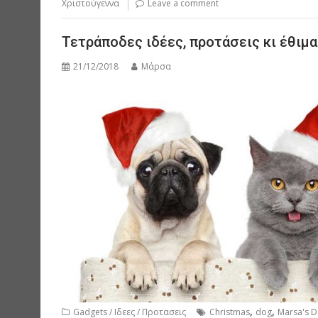
Χριστούγεννα
Leave a comment
Τετράποδες ιδέες, προτάσεις κι έθιμα
21/12/2018
Μάρσα
,
,
Gadgets / Ιδεες / Προτασεις
Christmas
dog
Marsa's 