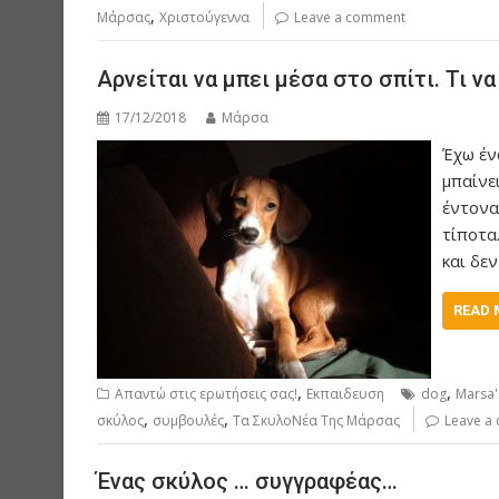
,
Μάρσας
Χριστούγεννα
Leave a comment
Αρνείται να μπει μέσα στο σπίτι. Τι να
17/12/2018
Μάρσα
Έχω έν
μπαίνε
έντονα
τίποτα
και δε
READ 
,
,
Απαντώ στις ερωτήσεις σας!
Εκπαιδευση
dog
Marsa
,
,
σκύλος
συμβουλές
Τα ΣκυλοΝέα Της Μάρσας
Leave a
Ένας σκύλος … συγγραφέας…