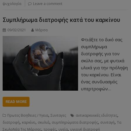
ψυχολογία
Leave a comment
Συμπλήρωμα διατροφής κατά του καρκίνου
09/02/2021
Μάρσα
Φτιάξτε το δικό σας
συμπλήρωμα
διατροφής για τον
σκύλο σας, με φυτικά
υλικά για την πρόληψη
του καρκίνου. Είναι
ένας συνδυασμός
υπερτροφών…
READ MORE
,
,
Πρωτες Βοηθειες / Υγεια
Συνταγες
αντικαρκινικές ιδιότητες
,
,
,
,
,
διατροφή
καρκίνο
σκυλιά
συμπληρώματα διατροφής
συνταγή
Τα
,
,
,
ΣκυλοΝέα Της Μάρσας
τροφές
υγεία
υγιεινή διατροφή