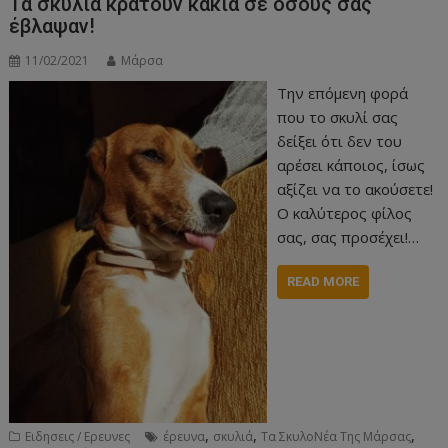
Τα σκυλιά κρατούν κακία σε όσους σας
έβλαψαν!
11/02/2021
Μάρσα
Tην επόμενη φορά
που το σκυλί σας
δείξει ότι δεν του
αρέσει κάποιος, ίσως
αξίζει να το ακούσετε!
Ο καλύτερος φίλος
σας, σας προσέχει!…
READ MORE
,
,
,
Ειδησεις / Ερευνες
έρευνα
σκυλιά
Τα ΣκυλοΝέα Της Μάρσας