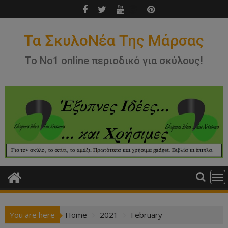
Skip
to
content
Τα ΣκυλοΝέα Της Μάρσας
Το Νο1 online περιοδικό για σκύλους!
You are here
Home
2021
February