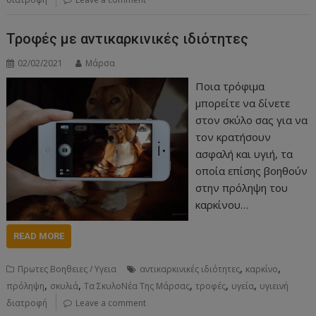
Τροφές με αντικαρκινικές ιδιότητες
02/02/2021
Μάρσα
Ποια τρόφιμα
μπορείτε να δίνετε
στον σκύλο σας για να
τον κρατήσουν
ασφαλή και υγιή, τα
οποία επίσης βοηθούν
στην πρόληψη του
καρκίνου…
READ MORE
,
,
Πρωτες Βοηθειες / Υγεια
αντικαρκινικές ιδιότητες
καρκίνο
,
,
,
,
,
πρόληψη
σκυλιά
Τα ΣκυλοΝέα Της Μάρσας
τροφές
υγεία
υγιεινή
διατροφή
Leave a comment