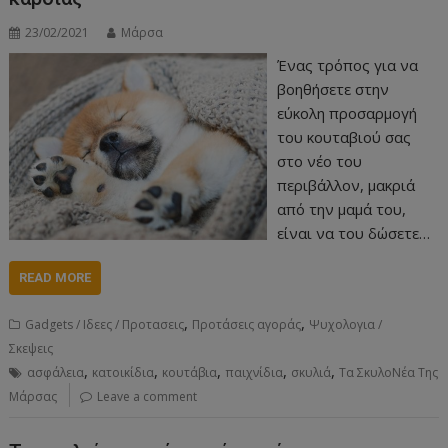
23/02/2021
Μάρσα
Ένας τρόπος για να
βοηθήσετε στην
εύκολη προσαρμογή
του κουταβιού σας
στο νέο του
περιβάλλον, μακριά
από την μαμά του,
είναι να του δώσετε…
READ MORE
,
,
Gadgets / Ιδεες / Προτασεις
Προτάσεις αγοράς
Ψυχολογια /
Σκεψεις
,
,
,
,
,
ασφάλεια
κατοικίδια
κουτάβια
παιχνίδια
σκυλιά
Τα ΣκυλοΝέα Της
Μάρσας
Leave a comment