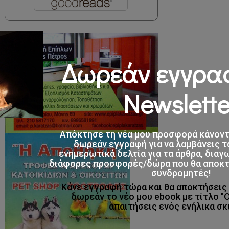
Δωρεάν εγγρα
Newslette
Απόκτησε τη νέα μου προσφορά κάνον
δωρεάν εγγραφή για να λαμβάνεις τ
ενημερωτικά δελτία για τα άρθρα, διαγ
διάφορες προσφορές/δώρα που θα αποκτο
συνδρομητές!
Κάνε εγγραφή τώρα και θα αποκτήσει
δωρεάν το νέο μου ebook με τίτλο "
απαιτήσεις ενός ενήλικα σκ