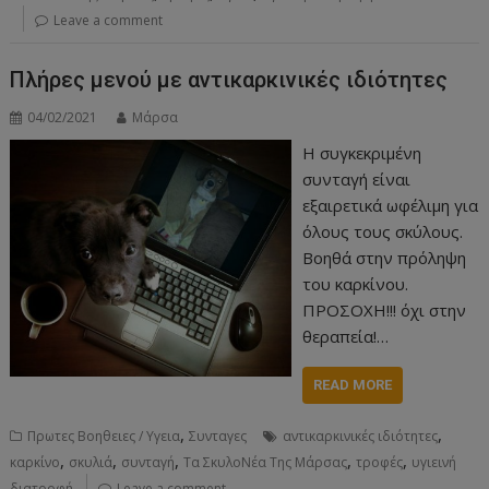
Leave a comment
Πλήρες μενού με αντικαρκινικές ιδιότητες
04/02/2021
Μάρσα
Η συγκεκριμένη
συνταγή είναι
εξαιρετικά ωφέλιμη για
όλους τους σκύλους.
Βοηθά στην πρόληψη
του καρκίνου.
ΠΡΟΣΟΧΗ!!! όχι στην
θεραπεία!…
READ MORE
,
,
Πρωτες Βοηθειες / Υγεια
Συνταγες
αντικαρκινικές ιδιότητες
,
,
,
,
,
καρκίνο
σκυλιά
συνταγή
Τα ΣκυλοΝέα Της Μάρσας
τροφές
υγιεινή
διατροφή
Leave a comment