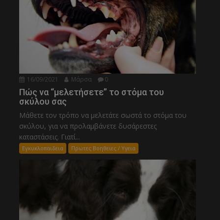
16/09/2021
Μάρσα
0
Πώς να “μελετήσετε” το στόμα του
σκύλου σας
Μάθετε τον τρόπο να μελετάτε σωστά το στόμα του
σκύλου, για να προλαμβάνετε δυσάρεστες
καταστάσεις. Γιατί...
Εγκυκλοπαιδεια
Πρωτες Βοηθειες / Υγεια