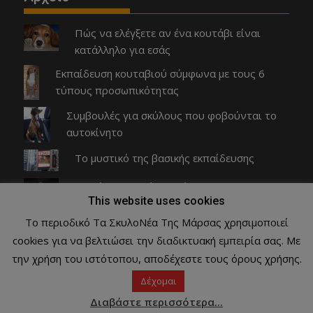
Πώς να ελέγξετε αν ένα κουτάβι είναι
κατάλληλο για εσάς
Εκπαίδευση κουταβιού σύμφωνα με τους 6
τύπους προσωπικότητας
Συμβουλές για σκύλους που φοβούνται το
αυτοκίνητο
Το μυστικό της βασικής εκπαίδευσης
Ο σκύλος μου είναι λαίμαργος και δεν
This website uses cookies
ακούει
Το περιοδικό Τα ΣκυλοΝέα Της Μάρσας χρησιμοποιεί
cookies για να βελτιώσει την διαδικτυακή εμπειρία σας. Με
Copyright © All rights reserved Τα ΣκυλοΝέα Της Μάρσας
την χρήση του ιστότοπου, αποδέχεστε τους όρους χρήσης.
Proudly powered by WordPress
|
Theme: SuperMag by
Acme
Δέχομαι
Themes
Διαβάστε περισσότερα...