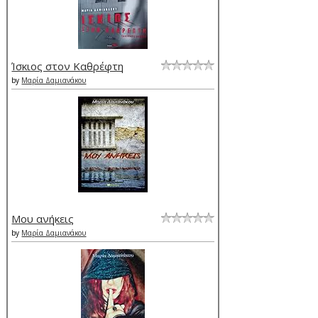
Ίσκιος στον Καθρέφτη
by
Μαρία Δαμιανάκου
Μου ανήκεις
by
Μαρία Δαμιανάκου