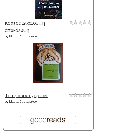
Κράτος Δικαίου... η
αποκάλυψη
by
Μαρία Δαμιανάκου
Το πράσινο χαρτάκι
by
Μαρία Δαμιανάκου