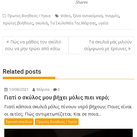
Shares
,
,
,
Πρωτες Βοηθειες / Υγεια
Video
ξένα αντικείμενα
πνιγμός
,
,
,
πρώτες βοήθειες
σκυλιά
Τα ΣκυλοΝέα Της Μάρσας
υγεία
P
Πώς να μάθεις τον σκύλο
Τα σκυλιά μάς μιλούν
o
σου να μην τρώει από κάτω
σύμφωνα με έρευνες
s
t
Related posts
n
a
v
10/06/2021
Μάρσα
0
i
Γιατί ο σκύλος μου βήχει μόλις πιει νερό;
g
Γιατί κάποια σκυλιά μόλις πίνουν νερό βήχουν; Ποιες είναι
a
οι αιτίες; Πώς αντιμετωπίζεται; Και σε ποια...
t
Εγκυκλοπαιδεια
Πρωτες Βοηθειες / Υγεια
i