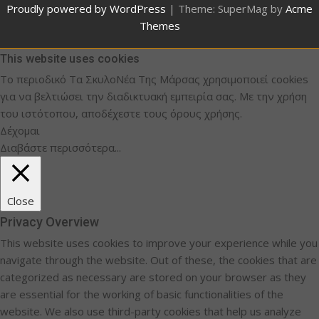
Proudly powered by WordPress
|
Theme: SuperMag by
Acme
Themes
This website uses cookies
Το περιοδικό Τα ΣκυλοΝέα Της Μάρσας χρησιμοποιεί cookies
για να βελτιώσει την διαδικτυακή εμπειρία σας. Με την χρήση
του ιστότοπου, αποδέχεστε τους όρους χρήσης.
Δέχομαι
Διαβάστε περισσότερα...
Close
Privacy Overview
This website uses cookies to improve your experience while you
navigate through the website. Out of these, the cookies that are
categorized as necessary are stored on your browser as they
are essential for the working of basic functionalities of the
website. We also use third-party cookies that help us analyze