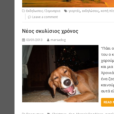
,
,
Εκδηλωσεις / Σεμιναρια
γιορτές
εκδηλώσεις
κοπή πί
Leave a comment
Νέος σκυλίσιος χρόνος
03/01/2013
marsadog
“Πάει 
του ο 
χαρούμε
και μι
Χρονιά
ένα ζε
καινούρ
αυτά ε
READ 
,
,
,