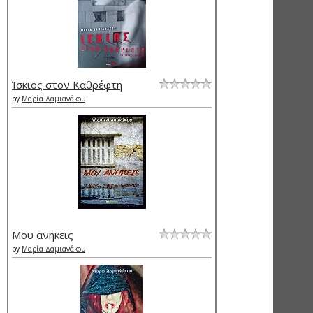
Ίσκιος στον Καθρέφτη
by
Μαρία Δαμιανάκου
Μου ανήκεις
by
Μαρία Δαμιανάκου