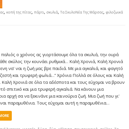
,
,
,
,
,
τας
κοπή της πίτας
πάρτι
σκυλιά
Τα ΣκυλοΝέα Της Μάρσας
φιλοζωικά
ο παλιός ο χρόνος ας γιορτάσουμε όλα τα σκυλιά, την ουρά
κάθε σκύλος την κουνάει ρυθμικά… Καλή Χρονιά, Καλή Χρονιά
νη να’ ναι η ζωή μας βρε παιδιά. Με μια αγκαλιά, και φαγητό
α ζεστή και τρυφερή φωλιά…” Χρόνια Πολλά σε όλους και Καλή
. Καλή Χρονιά σε όλα τα αδέσποτα και τους εύχομαι να βρουν
στό σπιτικό και μια τρυφερή αγκαλιά. Να κάνουν μια
ια αρχή σα να ξεκινάνε μια καινούρια ζωή. Μια ζωή που γι’
ίναι παραμυθένια. Τους εύχομαι αυτή η παραμυθένια…
MORE
,
,
,
,
,
,
,