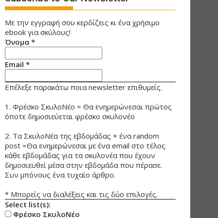
Με την εγγραφή σου κερδίζεις κι ένα χρήσιμο
ebook για σκύλους!
Όνομα
*
Email
*
Επέλεξε παρακάτω ποια newsletter επιθυμείς.
1. Φρέσκο ΣκυλοΝέο = Θα ενημερώνεσαι πρώτος
όποτε δημοσιεύεται φρέσκο σκυλονέο
2. Τα ΣκυλοΝέα της εβδομάδας + ένα random
post =Θα ενημερώνεσαι με ένα email στο τέλος
κάθε εβδομάδας για τα σκυλονέα που έχουν
δημοσιευθεί μέσα στην εβδομάδα που πέρασε.
Συν μπόνους ένα τυχαίο άρθρο.
* Μπορείς να διαλέξεις και τις δύο επιλογές.
Select list(s):
Φρέσκο ΣκυλοΝέο