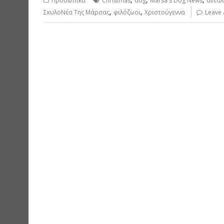
Προσωπικα
Christmas
dog
Marsa's Dog News
ανταλ
,
,
ΣκυλοΝέα Της Μάρσας
φιλόζωοι
Χριστούγεννα
Leave