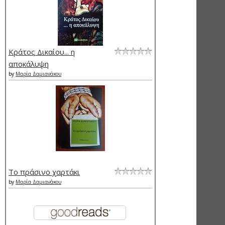
Κράτος Δικαίου... η
αποκάλυψη
by
Μαρία Δαμιανάκου
Το πράσινο χαρτάκι
by
Μαρία Δαμιανάκου