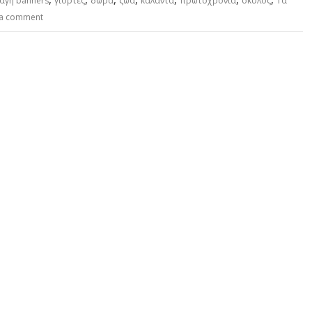
αγή banners
γιορτές
δώρα
ζώα
κάλαντα
πρωτοχρονιά
σκύλος
Τα
 a comment