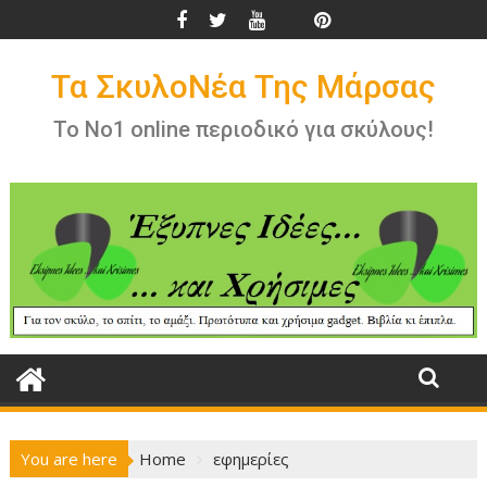
Skip
to
content
Τα ΣκυλοΝέα Της Μάρσας
Το Νο1 online περιοδικό για σκύλους!
You are here
Home
εφημερίες