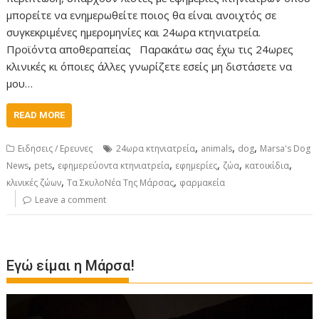
μπορείτε να ενημερωθείτε ποιος θα είναι ανοιχτός σε
συγκεκριμένες ημερομηνίες και 24ωρα κτηνιατρεία.
Προϊόντα αποθεραπείας Παρακάτω σας έχω τις 24ωρες
κλινικές κι όποιες άλλες γνωρίζετε εσείς μη διστάσετε να
μου…
READ MORE
,
,
,
Ειδησεις / Ερευνες
24ωρα κτηνιατρεία
animals
dog
Marsa's Dog
,
,
,
,
,
,
News
pets
εφημερεύοντα κτηνιατρεία
εφημερίες
ζώα
κατοικίδια
,
,
κλινικές ζώων
Τα ΣκυλοΝέα Της Μάρσας
φαρμακεία
Leave a comment
Εγώ είμαι η Μάρσα!