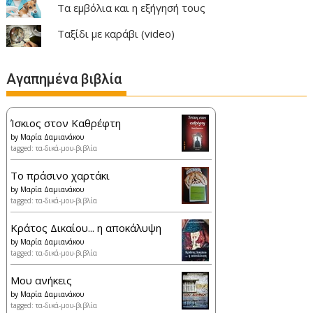
Τα εμβόλια και η εξήγησή τους
Ταξίδι με καράβι (video)
Αγαπημένα βιβλία
Ίσκιος στον Καθρέφτη
by
Μαρία Δαμιανάκου
tagged: τα-δικά-μου-βιβλία
Το πράσινο χαρτάκι
by
Μαρία Δαμιανάκου
tagged: τα-δικά-μου-βιβλία
Κράτος Δικαίου... η αποκάλυψη
by
Μαρία Δαμιανάκου
tagged: τα-δικά-μου-βιβλία
Μου ανήκεις
by
Μαρία Δαμιανάκου
tagged: τα-δικά-μου-βιβλία