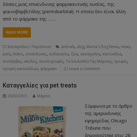
δόσεις μιας επικίνδυνης φαρμακευτικής ουσίας, της
φαινοβαρβιτάλης (pentobarbital). Η οποία δεν είναι άλλη
από το φάρμακο της …..…
READ MORE
,
,
,
,
Καταγγελιες / Παραπονα
animals
dog
Marsa's Dog News
news
,
,
,
,
,
,
,
pets
Video
επικίνδυνες
ευθανασία
ζώα
καταγγελία
κατοικίδια
,
,
,
,
,
κονσέρβες
σκύλος
σκυλοτροφές
Τα ΣκυλοΝέα Της Μάρσας
τροφές
,
τροφές κατοικίδιων
φάρμακο
Leave a comment
Καταγγελίες για pet treats
28/02/2015
Μάρσα
Σύμφωνα με το άρθρο
της αμερικάνικης
εφημερίδας Chicago
Tribune που
δημοσιεύτηκε στις 28