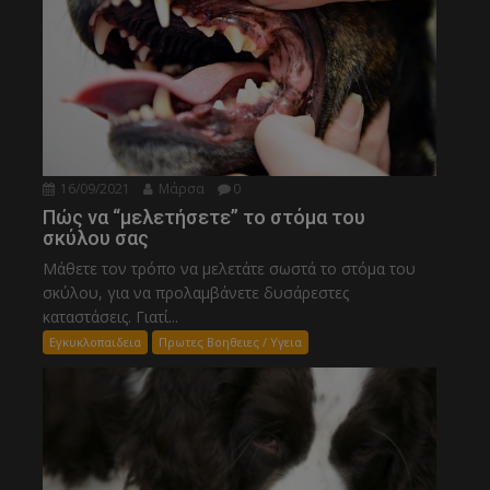
16/09/2021
Μάρσα
0
Πώς να “μελετήσετε” το στόμα του
σκύλου σας
Μάθετε τον τρόπο να μελετάτε σωστά το στόμα του
σκύλου, για να προλαμβάνετε δυσάρεστες
καταστάσεις. Γιατί...
Εγκυκλοπαιδεια
Πρωτες Βοηθειες / Υγεια