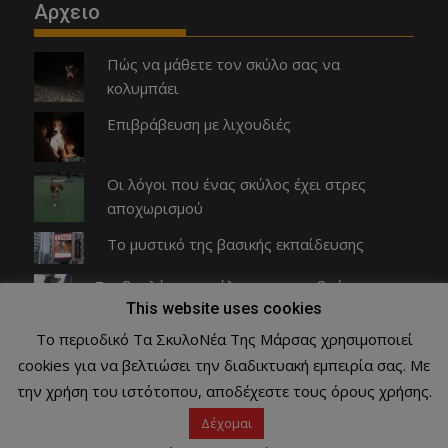
Αρχειο
Πώς να μάθετε τον σκύλο σας να
κολυμπάει
Επιβράβευση με λιχουδιές
Οι λόγοι που ένας σκύλος έχει στρες
αποχωρισμού
Το μυστικό της βασικής εκπαίδευσης
Συμβουλές για σκύλους που φοβούνται το
This website uses cookies
αυτοκίνητο
Το περιοδικό Τα ΣκυλοΝέα Της Μάρσας χρησιμοποιεί
cookies για να βελτιώσει την διαδικτυακή εμπειρία σας. Με
Copyright © All rights reserved Τα ΣκυλοΝέα Της Μάρσας
την χρήση του ιστότοπου, αποδέχεστε τους όρους χρήσης.
Proudly powered by WordPress
|
Theme: SuperMag by
Acme
Δέχομαι
Themes