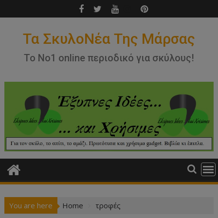
Skip
to
content
Τα ΣκυλοΝέα Της Μάρσας
Το Νο1 online περιοδικό για σκύλους!
You are here
Home
τροφές