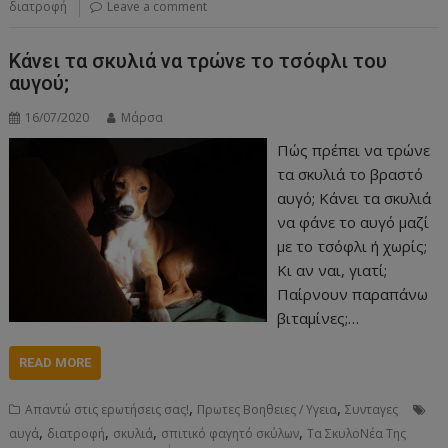
διατροφή
Leave a comment
Κάνει τα σκυλιά να τρώνε το τσόφλι του
αυγού;
16/07/2020
Μάρσα
Πώς πρέπει να τρώνε
τα σκυλιά το βραστό
αυγό; Κάνει τα σκυλιά
να φάνε το αυγό μαζί
με το τσόφλι ή χωρίς;
Κι αν ναι, γιατί;
Παίρνουν παραπάνω
βιταμίνες;…
READ MORE
,
,
Απαντώ στις ερωτήσεις σας!
Πρωτες Βοηθειες / Υγεια
Συνταγες
,
,
,
,
αυγά
διατροφή
σκυλιά
σπιτικό φαγητό σκύλων
Τα ΣκυλοΝέα Της