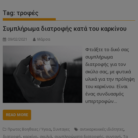
Tag:
τροφές
Συμπλήρωμα διατροφής κατά του καρκίνου
09/02/2021
Μάρσα
Φτιάξτε το δικό σας
συμπλήρωμα
διατροφής για τον
σκύλο σας, με φυτικά
υλικά για την πρόληψη
του καρκίνου. Είναι
ένας συνδυασμός
υπερτροφών…
READ MORE
,
,
Πρωτες Βοηθειες / Υγεια
Συνταγες
αντικαρκινικές ιδιότητες
,
,
,
,
,
διατροφή
καρκίνο
σκυλιά
συμπληρώματα διατροφής
συνταγή
Τα