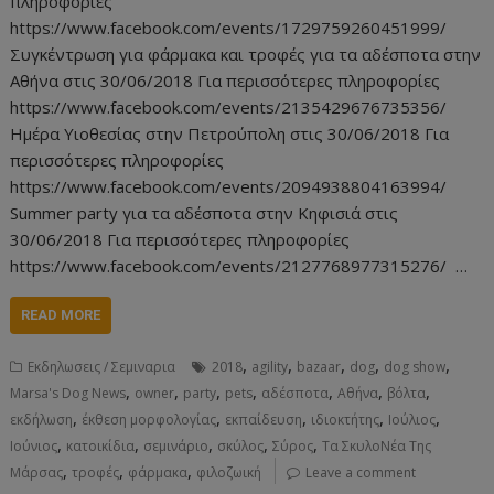
πληροφορίες
https://www.facebook.com/events/1729759260451999/
Συγκέντρωση για φάρμακα και τροφές για τα αδέσποτα στην
Αθήνα στις 30/06/2018 Για περισσότερες πληροφορίες
https://www.facebook.com/events/2135429676735356/
Ημέρα Υιοθεσίας στην Πετρούπολη στις 30/06/2018 Για
περισσότερες πληροφορίες
https://www.facebook.com/events/2094938804163994/
Summer party για τα αδέσποτα στην Κηφισιά στις
30/06/2018 Για περισσότερες πληροφορίες
https://www.facebook.com/events/2127768977315276/ …
READ MORE
,
,
,
,
,
Εκδηλωσεις / Σεμιναρια
2018
agility
bazaar
dog
dog show
,
,
,
,
,
,
,
Marsa's Dog News
owner
party
pets
αδέσποτα
Αθήνα
βόλτα
,
,
,
,
,
εκδήλωση
έκθεση μορφολογίας
εκπαίδευση
ιδιοκτήτης
Ιούλιος
,
,
,
,
,
Ιούνιος
κατοικίδια
σεμινάριο
σκύλος
Σύρος
Τα ΣκυλοΝέα Της
,
,
,
Μάρσας
τροφές
φάρμακα
φιλοζωική
Leave a comment