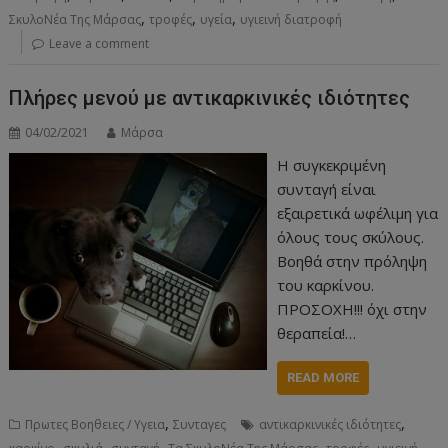
,
,
,
ΣκυλοΝέα Της Μάρσας
τροφές
υγεία
υγιεινή διατροφή
Leave a comment
Πλήρες μενού με αντικαρκινικές ιδιότητες
04/02/2021
Μάρσα
Η συγκεκριμένη
συνταγή είναι
εξαιρετικά ωφέλιμη για
όλους τους σκύλους.
Βοηθά στην πρόληψη
του καρκίνου.
ΠΡΟΣΟΧΗ!!! όχι στην
θεραπεία!…
READ MORE
,
,
Πρωτες Βοηθειες / Υγεια
Συνταγες
αντικαρκινικές ιδιότητες
,
,
,
,
,