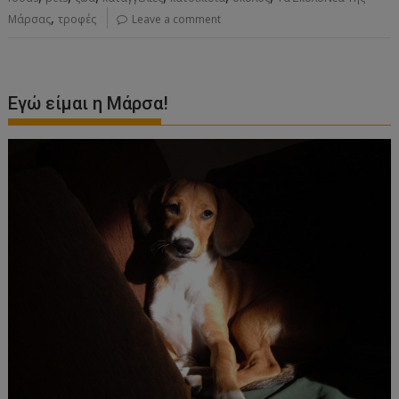
,
Μάρσας
τροφές
Leave a comment
Εγώ είμαι η Μάρσα!