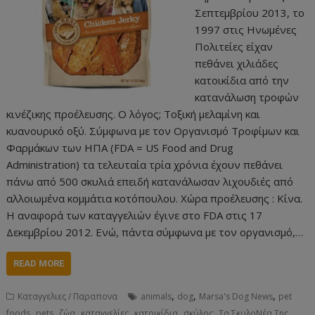
Σεπτεμβρίου 2013, το
1997 στις Ηνωμένες
Πολιτείες είχαν
πεθάνει χιλιάδες
κατοικίδια από την
κατανάλωση τροφών
κινέζικης προέλευσης. Ο λόγος; Τοξική μελαμίνη και
κυανουρικό οξύ. Σύμφωνα με τον Οργανισμό Τροφίμων και
Φαρμάκων των ΗΠΑ (FDA = US Food and Drug
Administration) τα τελευταία τρία χρόνια έχουν πεθάνει
πάνω από 500 σκυλιά επειδή κατανάλωσαν λιχουδιές από
αλλοιωμένα κομμάτια κοτόπουλου. Χώρα προέλευσης : Κίνα.
Η αναφορά των καταγγελιών έγινε στο FDA στις 17
Δεκεμβρίου 2012. Ενώ, πάντα σύμφωνα με τον οργανισμό,…
READ MORE
,
,
,
Καταγγελιες / Παραπονα
animals
dog
Marsa's Dog News
pet
,
,
,
,
,
,
foods
pets
ζώα
καταγγελίες
κατοικίδια
σκύλος
Τα ΣκυλοΝέα Της