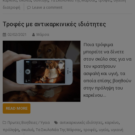
καρκίνο
σκυλιά
συνταγή
Τα ΣκυλοΝέα Της Μάρσας
τροφές
υγιεινή
διατροφή
Leave a comment
Τροφές με αντικαρκινικές ιδιότητες
02/02/2021
Μάρσα
Ποια τρόφιμα
μπορείτε να δίνετε
στον σκύλο σας για να
τον κρατήσουν
ασφαλή και υγιή, τα
οποία επίσης βοηθούν
στην πρόληψη του
καρκίνου…
READ MORE
,
,
Πρωτες Βοηθειες / Υγεια
αντικαρκινικές ιδιότητες
καρκίνο
,
,
,
,
,
πρόληψη
σκυλιά
Τα ΣκυλοΝέα Της Μάρσας
τροφές
υγεία
υγιεινή