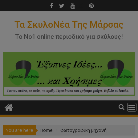
Skip
to
content
Τα ΣκυλοΝέα Της Μάρσας
Το Νο1 online περιοδικό για σκύλους!
You are here
Home
φωτογραφική μηχανή