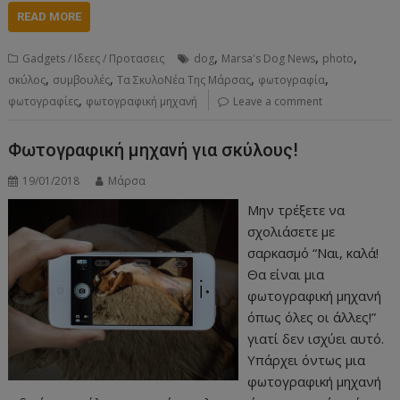
READ MORE
,
,
,
Gadgets / Ιδεες / Προτασεις
dog
Marsa's Dog News
photo
,
,
,
,
σκύλος
συμβουλές
Τα ΣκυλοΝέα Της Μάρσας
φωτογραφία
,
φωτογραφίες
φωτογραφική μηχανή
Leave a comment
Φωτογραφική μηχανή για σκύλους!
19/01/2018
Μάρσα
Μην τρέξετε να
σχολιάσετε με
σαρκασμό “Ναι, καλά!
Θα είναι μια
φωτογραφική μηχανή
όπως όλες οι άλλες!”
γιατί δεν ισχύει αυτό.
Υπάρχει όντως μια
φωτογραφική μηχανή