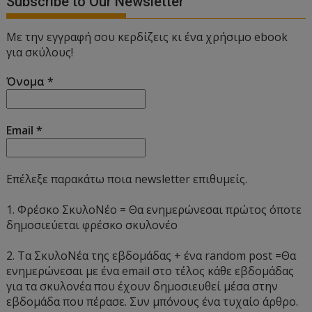
Subscribe to Our Newsletter
Με την εγγραφή σου κερδίζεις κι ένα χρήσιμο ebook
για σκύλους!
Όνομα
*
Email
*
Επέλεξε παρακάτω ποια newsletter επιθυμείς.
1. Φρέσκο ΣκυλοΝέο = Θα ενημερώνεσαι πρώτος όποτε
δημοσιεύεται φρέσκο σκυλονέο
2. Τα ΣκυλοΝέα της εβδομάδας + ένα random post =Θα
ενημερώνεσαι με ένα email στο τέλος κάθε εβδομάδας
για τα σκυλονέα που έχουν δημοσιευθεί μέσα στην
εβδομάδα που πέρασε. Συν μπόνους ένα τυχαίο άρθρο.