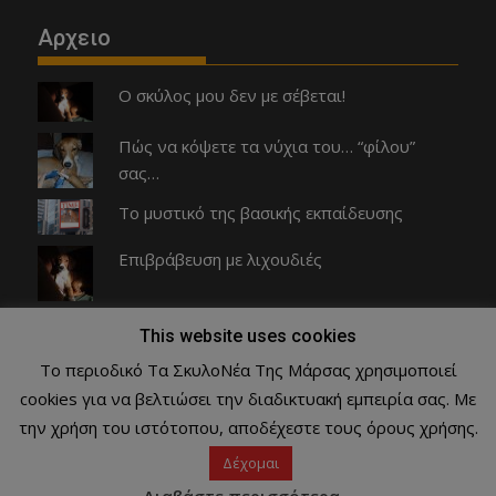
Αρχειο
Ο σκύλος μου δεν με σέβεται!
Πώς να κόψετε τα νύχια του… “φίλου”
σας…
Το μυστικό της βασικής εκπαίδευσης
Επιβράβευση με λιχουδιές
6 Συμβουλές εκπαίδευσης …. ανθρώπων!!!
This website uses cookies
Το περιοδικό Τα ΣκυλοΝέα Της Μάρσας χρησιμοποιεί
cookies για να βελτιώσει την διαδικτυακή εμπειρία σας. Με
Copyright © All rights reserved Τα ΣκυλοΝέα Της Μάρσας
την χρήση του ιστότοπου, αποδέχεστε τους όρους χρήσης.
Proudly powered by WordPress
|
Theme: SuperMag by
Acme
Δέχομαι
Themes