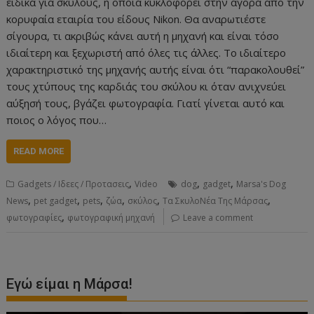
ειδικά για σκύλους, η οποία κυκλοφορεί στην αγορά από την
κορυφαία εταιρία του είδους Nikon. Θα αναρωτιέστε
σίγουρα, τι ακριβώς κάνει αυτή η μηχανή και είναι τόσο
ιδιαίτερη και ξεχωριστή από όλες τις άλλες. Το ιδιαίτερο
χαρακτηριστικό της μηχανής αυτής είναι ότι “παρακολουθεί”
τους χτύπους της καρδιάς του σκύλου κι όταν ανιχνεύει
αύξησή τους, βγάζει φωτογραφία. Γιατί γίνεται αυτό και
ποιος ο λόγος που…
READ MORE
,
,
,
Gadgets / Ιδεες / Προτασεις
Video
dog
gadget
Marsa's Dog
,
,
,
,
,
,
News
pet gadget
pets
ζώα
σκύλος
Τα ΣκυλοΝέα Της Μάρσας
,
φωτογραφίες
φωτογραφική μηχανή
Leave a comment
Εγώ είμαι η Μάρσα!