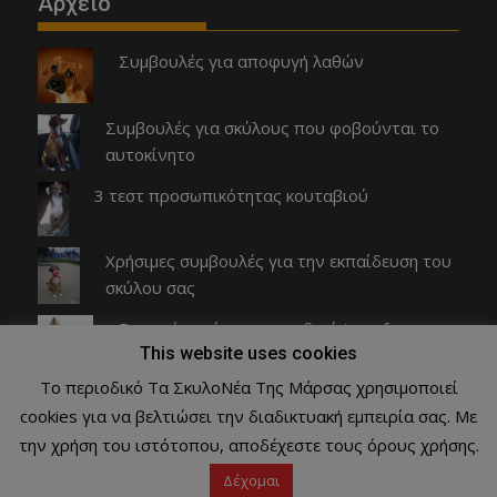
Αρχειο
Συμβουλές για αποφυγή λαθών
Συμβουλές για σκύλους που φοβούνται το
αυτοκίνητο
3 τεστ προσωπικότητας κουταβιού
Χρήσιμες συμβουλές για την εκπαίδευση του
σκύλου σας
Βασικοί κανόνες παιχνιδιού tug of war
This website uses cookies
Το περιοδικό Τα ΣκυλοΝέα Της Μάρσας χρησιμοποιεί
cookies για να βελτιώσει την διαδικτυακή εμπειρία σας. Με
Copyright © All rights reserved Τα ΣκυλοΝέα Της Μάρσας
την χρήση του ιστότοπου, αποδέχεστε τους όρους χρήσης.
Proudly powered by WordPress
|
Theme: SuperMag by
Acme
Δέχομαι