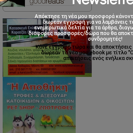
Απόκτησε τη νέα μου προσφορά κάνον
δωρεάν εγγραφή για να λαμβάνεις τ
ενημερωτικά δελτία για τα άρθρα, διαγ
διάφορες προσφορές/δώρα που θα αποκτο
συνδρομητές!
Κάνε εγγραφή τώρα και θα αποκτήσει
δωρεάν το νέο μου ebook με τίτλο "
απαιτήσεις ενός ενήλικα σκ