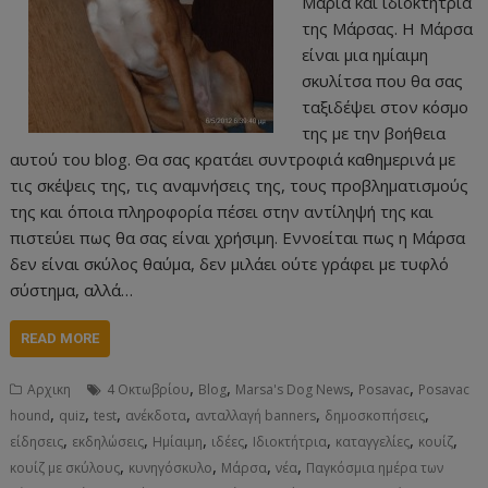
Μαρία και ιδιοκτήτρια
της Μάρσας. Η Μάρσα
είναι μια ημίαιμη
σκυλίτσα που θα σας
ταξιδέψει στον κόσμο
της με την βοήθεια
αυτού του blog. Θα σας κρατάει συντροφιά καθημερινά με
τις σκέψεις της, τις αναμνήσεις της, τους προβληματισμούς
της και όποια πληροφορία πέσει στην αντίληψή της και
πιστεύει πως θα σας είναι χρήσιμη. Εννοείται πως η Μάρσα
δεν είναι σκύλος θαύμα, δεν μιλάει ούτε γράφει με τυφλό
σύστημα, αλλά…
READ MORE
,
,
,
,
Αρχικη
4 Οκτωβρίου
Blog
Marsa's Dog News
Posavac
Posavac
,
,
,
,
,
,
hound
quiz
test
ανέκδοτα
ανταλλαγή banners
δημοσκοπήσεις
,
,
,
,
,
,
,
είδησεις
εκδηλώσεις
Ημίαιμη
ιδέες
Ιδιοκτήτρια
καταγγελίες
κουίζ
,
,
,
,
κουίζ με σκύλους
κυνηγόσκυλο
Μάρσα
νέα
Παγκόσμια ημέρα των