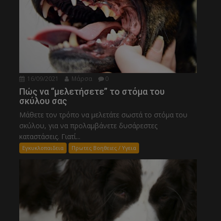
16/09/2021
Μάρσα
0
Πώς να “μελετήσετε” το στόμα του
σκύλου σας
Μάθετε τον τρόπο να μελετάτε σωστά το στόμα του
σκύλου, για να προλαμβάνετε δυσάρεστες
καταστάσεις. Γιατί...
Εγκυκλοπαιδεια
Πρωτες Βοηθειες / Υγεια