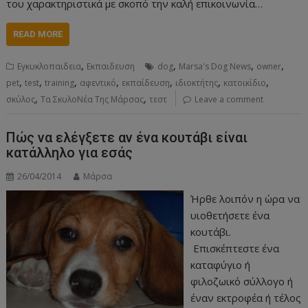
του χαρακτηριστικά με σκοπό την καλή επικοινωνία…
READ MORE
,
,
,
,
Εγκυκλοπαιδεια
Εκπαιδευση
dog
Marsa's Dog News
owner
,
,
,
,
,
,
,
pet
test
training
αφεντικό
εκπαίδευση
ιδιοκτήτης
κατοικίδιο
,
,
σκύλος
Τα ΣκυλοΝέα Της Μάρσας
τεστ
Leave a comment
Πώς να ελέγξετε αν ένα κουτάβι είναι
κατάλληλο για εσάς
26/04/2014
Μάρσα
Ήρθε λοιπόν η ώρα να
υιοθετήσετε ένα
κουτάβι.
Επισκέπτεστε ένα
καταφύγιο ή
φιλοζωικό σύλλογο ή
έναν εκτροφέα ή τέλος