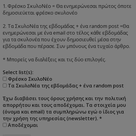
1. Φρέσκο ΣκυλοΝέο = Θα ενημερώνεσαι πρώτος όποτε
δημοσιεύεται φρέσκο σκυλονέο
2. Τα ΣκυλοΝέα της εβδομάδας + ένα random post =Θα
ενημερώνεσαι με ένα email στο τέλος κάθε εβδομάδας
για τα σκυλονέα που έχουν δημοσιευθεί μέσα στην
εβδομάδα που πέρασε. Συν μπόνους ένα τυχαίο άρθρο.
* Μπορείς να διαλέξεις και τις δύο επιλογές.
Select list(s):
Φρέσκο ΣκυλοΝέο
Τα ΣκυλοΝέα της εβδομάδας + ένα random post
Έχω διαβάσει τους όρους χρήσης και την πολιτική
απορρήτου και τους αποδέχομαι. Τα στοιχεία μου
(όνομα και email) τα συμπληρώνω εγώ ο ίδιος για
την χρήση της υπηρεσίας (newsletter).
*
Αποδέχομαι