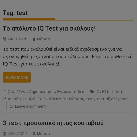
Tag:
test
Το απόλυτο IQ Test για σκύλους!
24/11/2020
Μάρσα
Το τεστ που ακολουθεί είναι ειδικά σχεδιασμένο για να
αξιολογηθεί η εξυπνάδα του σκύλου σας. Είναι το αυθεντικό
IQ Test για τους σκύλους!
READ MORE
,
,
,
,
Quiz / Test / Δημοσκοπηση
Εγκυκλοπαιδεια
IQ
IQ test
test
,
,
,
,
εξυπνάδα
σκυλιά
Τα ΣκυλοΝέα Της Μάρσας
τεστ
τεστ αξιολόγησης
Leave a comment
3 τεστ προσωπικότητας κουταβιού
23/06/2014
Μάρσα