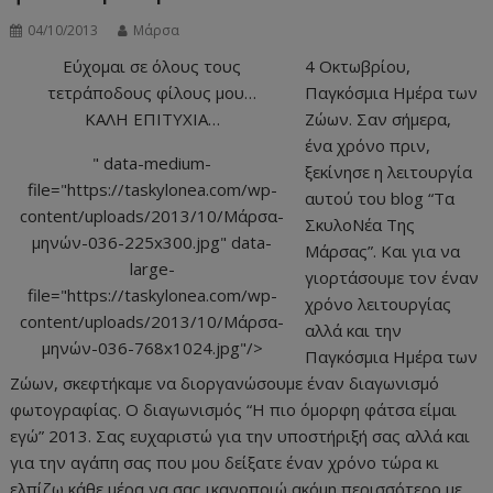
04/10/2013
Μάρσα
Εύχομαι σε όλους τους
4 Οκτωβρίου,
τετράποδους φίλους μου…
Παγκόσμια Ημέρα των
ΚΑΛΗ ΕΠΙΤΥΧΙΑ…
Ζώων. Σαν σήμερα,
ένα χρόνο πριν,
" data-medium-
ξεκίνησε η λειτουργία
file="https://taskylonea.com/wp-
αυτού του blog “Τα
content/uploads/2013/10/Μάρσα-
ΣκυλοΝέα Της
μηνών-036-225x300.jpg" data-
Μάρσας”. Και για να
large-
γιορτάσουμε τον έναν
file="https://taskylonea.com/wp-
χρόνο λειτουργίας
content/uploads/2013/10/Μάρσα-
αλλά και την
μηνών-036-768x1024.jpg"/>
Παγκόσμια Ημέρα των
Ζώων, σκεφτήκαμε να διοργανώσουμε έναν διαγωνισμό
φωτογραφίας. Ο διαγωνισμός “Η πιο όμορφη φάτσα είμαι
εγώ” 2013. Σας ευχαριστώ για την υποστήριξή σας αλλά και
για την αγάπη σας που μου δείξατε έναν χρόνο τώρα κι
ελπίζω κάθε μέρα να σας ικανοποιώ ακόμη περισσότερο με