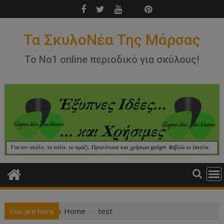
Skip
to
content
Τα ΣκυλοΝέα Της Μάρσας
Το Νο1 online περιοδικό για σκύλους!
You are here
Home
test