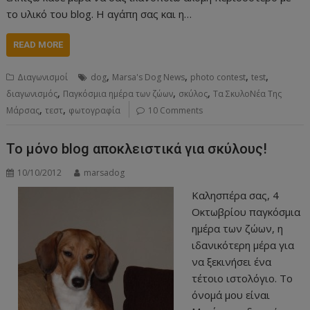
το υλικό του blog. Η αγάπη σας και η…
READ MORE
,
,
,
,
Διαγωνισμοί
dog
Marsa's Dog News
photo contest
test
,
,
,
διαγωνισμός
Παγκόσμια ημέρα των ζώων
σκύλος
Τα ΣκυλοΝέα Της
,
,
Μάρσας
τεστ
φωτογραφία
10 Comments
Το μόνο blog αποκλειστικά για σκύλους!
10/10/2012
marsadog
Καλησπέρα σας, 4
Οκτωβρίου παγκόσμια
ημέρα των ζώων, η
ιδανικότερη μέρα για
να ξεκινήσει ένα
τέτοιο ιστολόγιο. Το
όνομά μου είναι