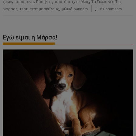
,
,
,
,
,
ζώων
παράπονα
Πόσεβιτς
προτάσεις
σκύλος
Τα ΣκυλοΝέα Της
,
,
,
Μάρσας
τεστ
τεστ με σκύλους
φιλικά banners
6 Comments
Εγώ είμαι η Μάρσα!