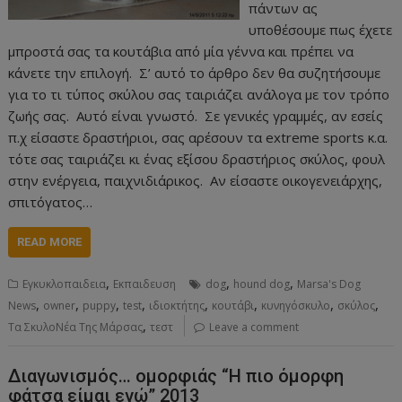
πάντων ας
υποθέσουμε πως έχετε
μπροστά σας τα κουτάβια από μία γέννα και πρέπει να
κάνετε την επιλογή. Σ’ αυτό το άρθρο δεν θα συζητήσουμε
για το τι τύπος σκύλου σας ταιριάζει ανάλογα με τον τρόπο
ζωής σας. Αυτό είναι γνωστό. Σε γενικές γραμμές, αν εσείς
π.χ είσαστε δραστήριοι, σας αρέσουν τα extreme sports κ.α.
τότε σας ταιριάζει κι ένας εξίσου δραστήριος σκύλος, φουλ
στην ενέργεια, παιχνιδιάρικος. Αν είσαστε οικογενειάρχης,
σπιτόγατος…
READ MORE
,
,
,
Εγκυκλοπαιδεια
Εκπαιδευση
dog
hound dog
Marsa's Dog
,
,
,
,
,
,
,
,
News
owner
puppy
test
ιδιοκτήτης
κουτάβι
κυνηγόσκυλο
σκύλος
,
Τα ΣκυλοΝέα Της Μάρσας
τεστ
Leave a comment
Διαγωνισμός… ομορφιάς “Η πιο όμορφη
φάτσα είμαι εγώ” 2013