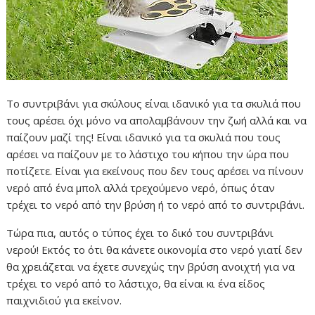
Το συντριβάνι για σκύλους είναι ιδανικό για τα σκυλιά που
τους αρέσει όχι μόνο να απολαμβάνουν την ζωή αλλά και να
παίζουν μαζί της! Είναι ιδανικό για τα σκυλιά που τους
αρέσει να παίζουν με το λάστιχο του κήπου την ώρα που
ποτίζετε. Είναι για εκείνους που δεν τους αρέσει να πίνουν
νερό από ένα μπολ αλλά τρεχούμενο νερό, όπως όταν
τρέχει το νερό από την βρύση ή το νερό από το συντριβάνι.
Τώρα πια, αυτός ο τύπος έχει το δικό του συντριβάνι
νερού! Εκτός το ότι θα κάνετε οικονομία στο νερό γιατί δεν
θα χρειάζεται να έχετε συνεχώς την βρύση ανοιχτή για να
τρέχει το νερό από το λάστιχο, θα είναι κι ένα είδος
παιχνιδιού για εκείνον.