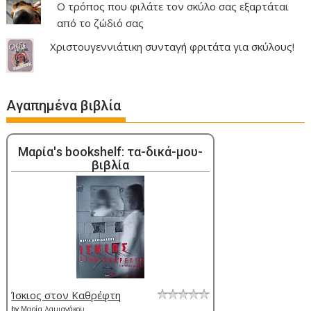
Ο τρόπος που φιλάτε τον σκύλο σας εξαρτάται
από το ζώδιό σας
Χριστουγεννιάτικη συνταγή φριτάτα για σκύλους!
Αγαπημένα βιβλία
Μαρία's bookshelf: τα-δικά-μου-
βιβλία
Ίσκιος στον Καθρέφτη
by
Μαρία Δαμιανάκου