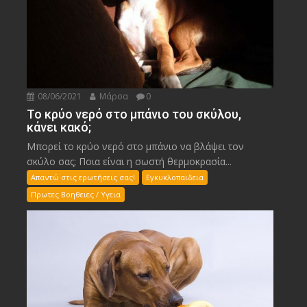
08/06/2021
Μάρσα
0
Το κρύο νερό στο μπάνιο του σκύλου,
κάνει κακό;
Μπορεί το κρύο νερό στο μπάνιο να βλάψει τον
σκύλο σας; Ποια είναι η σωστή θερμοκρασία...
Απαντώ στις ερωτήσεις σας!
Εγκυκλοπαιδεια
Πρωτες Βοηθειες / Υγεια