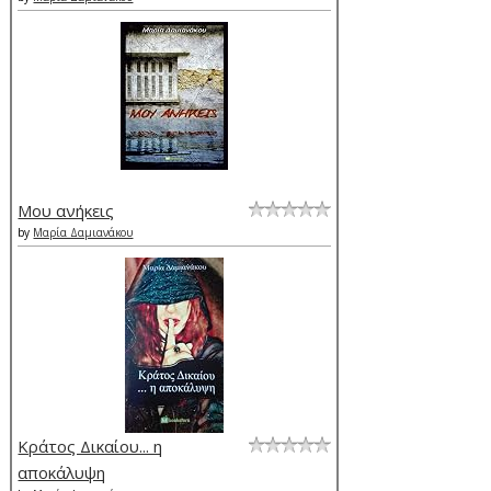
Μου ανήκεις
by
Μαρία Δαμιανάκου
Κράτος Δικαίου... η
αποκάλυψη