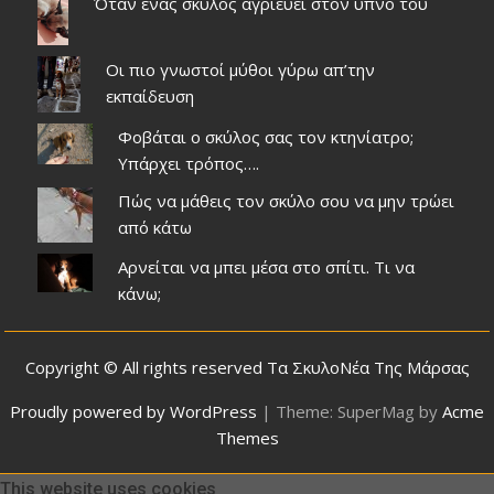
Όταν ένας σκύλος αγριεύει στον ύπνο του
Οι πιο γνωστοί μύθοι γύρω απ’την
εκπαίδευση
Φοβάται ο σκύλος σας τον κτηνίατρο;
Υπάρχει τρόπος….
Πώς να μάθεις τον σκύλο σου να μην τρώει
από κάτω
Αρνείται να μπει μέσα στο σπίτι. Τι να
κάνω;
Copyright © All rights reserved Τα ΣκυλοΝέα Της Μάρσας
Proudly powered by WordPress
|
Theme: SuperMag by
Acme
Themes
This website uses cookies