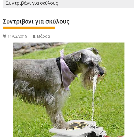
Συντριβάνι για σκύλους
Συντριβάνι για σκύλους
11/02/2019
Μάρσα