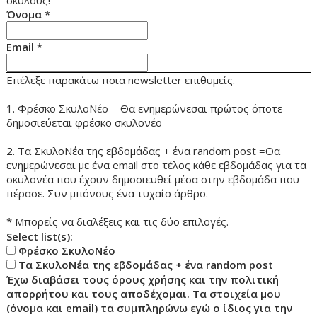
σκύλους!
Όνομα
*
Email
*
Επέλεξε παρακάτω ποια newsletter επιθυμείς.
1. Φρέσκο ΣκυλοΝέο = Θα ενημερώνεσαι πρώτος όποτε
δημοσιεύεται φρέσκο σκυλονέο
2. Τα ΣκυλοΝέα της εβδομάδας + ένα random post =Θα
ενημερώνεσαι με ένα email στο τέλος κάθε εβδομάδας για τα
σκυλονέα που έχουν δημοσιευθεί μέσα στην εβδομάδα που
πέρασε. Συν μπόνους ένα τυχαίο άρθρο.
* Μπορείς να διαλέξεις και τις δύο επιλογές.
Select list(s):
Φρέσκο ΣκυλοΝέο
Τα ΣκυλοΝέα της εβδομάδας + ένα random post
Έχω διαβάσει τους όρους χρήσης και την πολιτική
απορρήτου και τους αποδέχομαι. Τα στοιχεία μου
(όνομα και email) τα συμπληρώνω εγώ ο ίδιος για την