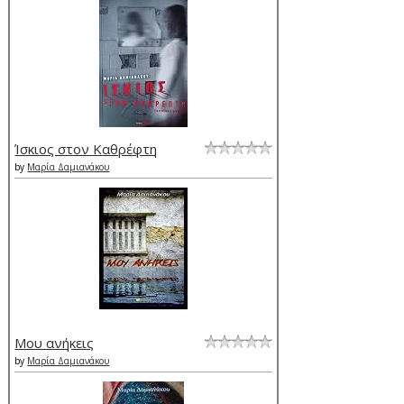
Ίσκιος στον Καθρέφτη
by
Μαρία Δαμιανάκου
Μου ανήκεις
by
Μαρία Δαμιανάκου