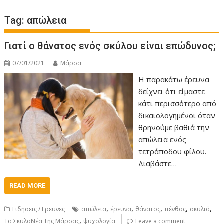
Tag:
απώλεια
Γιατί ο θάνατος ενός σκύλου είναι επώδυνος;
07/01/2021
Μάρσα
Η παρακάτω έρευνα
δείχνει ότι είμαστε
κάτι περισσότερο από
δικαιολογημένοι όταν
θρηνούμε βαθιά την
απώλεια ενός
τετράποδου φίλου.
Διαβάστε…
READ MORE
,
,
,
,
,
Ειδησεις / Ερευνες
απώλεια
έρευνα
θάνατος
πένθος
σκυλιά
,
Τα ΣκυλοΝέα Της Μάρσας
ψυχολογία
Leave a comment