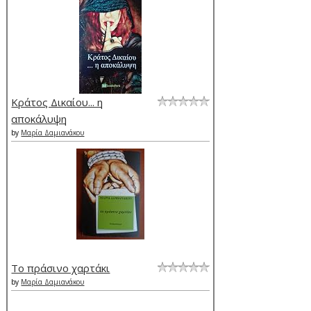
Κράτος Δικαίου... η
αποκάλυψη
by
Μαρία Δαμιανάκου
Το πράσινο χαρτάκι
by
Μαρία Δαμιανάκου