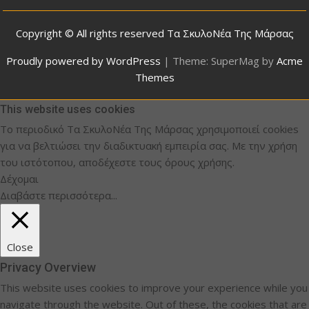
Copyright © All rights reserved Τα ΣκυλοΝέα Της Μάρσας
Proudly powered by WordPress
|
Theme: SuperMag by
Acme
Themes
This website uses cookies
Το περιοδικό Τα ΣκυλοΝέα Της Μάρσας χρησιμοποιεί cookies
για να βελτιώσει την διαδικτυακή εμπειρία σας. Με την χρήση
του ιστότοπου, αποδέχεστε τους όρους χρήσης.
Δέχομαι
Διαβάστε περισσότερα...
Close
Privacy Overview
This website uses cookies to improve your experience while you
navigate through the website. Out of these, the cookies that are