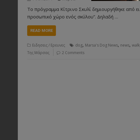
Το πρόγραμμα Κίτρινο Σκυλί δημιουργήθηκε από ει
προσωπικό χώρο ενός σκύλου”. Δηλαδή …
READ MORE
,
,
,
Ειδησεις / Ερευνες
dog
Marsa's Dog News
news
walk
Της Μάρσας
2 Comments