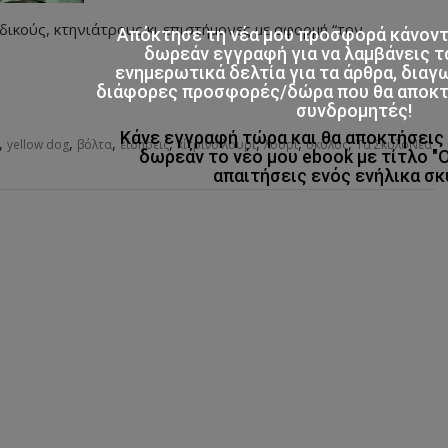
δικούς, κτηνιάτρους κι επιστήμονες με αφορμή “τον
Απόκτησε τη νέα μου προσφορά κάνον
δωρεάν εγγραφή για να λαμβάνεις τ
ενημερωτικά δελτία για τα άρθρα, διαγ
διάφορες προσφορές/δώρα που θα αποκτο
συνδρομητές!
Κάνε εγγραφή τώρα και θα αποκτήσει
,
,
,
,
,
,
,
yellow dog
βόλτα
είδησεις
κίτρινο λουρί
λουρί
σκύλος
Τα ΣκυλοΝέα
δωρεάν το νέο μου ebook με τίτλο "
απαιτήσεις ενός ενήλικα σκ