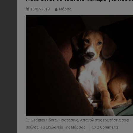
15/07/2019
Μάρσα
,
Gadgets / Ιδεες / Προτασεις
Απαντώ στις ερωτήσεις σας!
,
σκύλος
Τα ΣκυλοΝέα Της Μάρσας
2 Comments