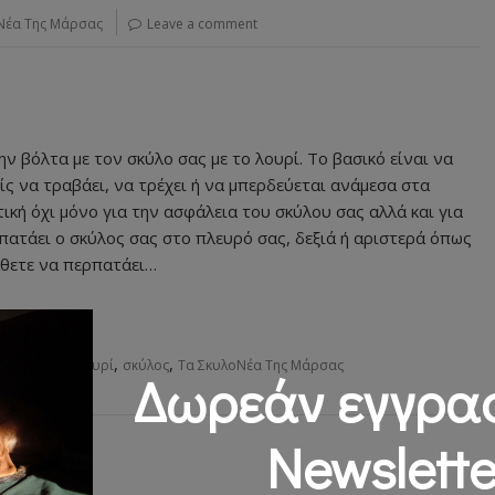
Νέα Της Μάρσας
Leave a comment
 βόλτα με τον σκύλο σας με το λουρί. Το βασικό είναι να
ίς να τραβάει, να τρέχει ή να μπερδεύεται ανάμεσα στα
ική όχι μόνο για την ασφάλεια του σκύλου σας αλλά και για
ρπατάει ο σκύλος σας στο πλευρό σας, δεξιά ή αριστερά όπως
μάθετε να περπατάει…
,
,
,
κπαίδευση
λουρί
σκύλος
Τα ΣκυλοΝέα Της Μάρσας
Δωρεάν εγγρα
Newslette