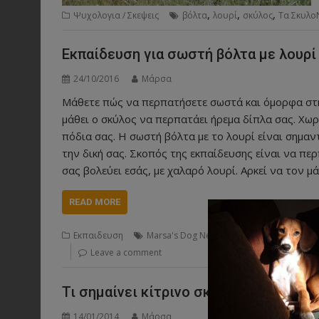
,
,
,
Ψυχολογια / Σκεψεις
βόλτα
λουρί
σκύλος
Τα Σκυλο
Εκπαίδευση για σωστή βόλτα με λουρί
24/10/2016
Μάρσα
Μάθετε πώς να περπατήσετε σωστά και όμορφα στην
μάθει ο σκύλος να περπατάει ήρεμα δίπλα σας. Χωρ
πόδια σας. Η σωστή βόλτα με το λουρί είναι σημαντ
την δική σας. Σκοπός της εκπαίδευσης είναι να πε
σας βολεύει εσάς, με χαλαρό λουρί. Αρκεί να τον 
READ MORE
,
,
,
,
Εκπαιδευση
Marsa's Dog News
owner
pets
βόλτα
ε
Leave a comment
Τι σημαίνει κίτρινο σκυλί;
14/01/2014
Μάρσα