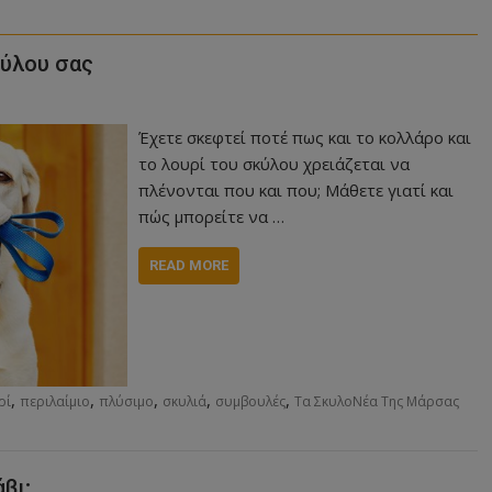
κύλου σας
Έχετε σκεφτεί ποτέ πως και το κολλάρο και
το λουρί του σκύλου χρειάζεται να
πλένονται που και που; Μάθετε γιατί και
πώς μπορείτε να …
READ MORE
,
,
,
,
,
ρί
περιλαίμιο
πλύσιμο
σκυλιά
συμβουλές
Τα ΣκυλοΝέα Της Μάρσας
βι;