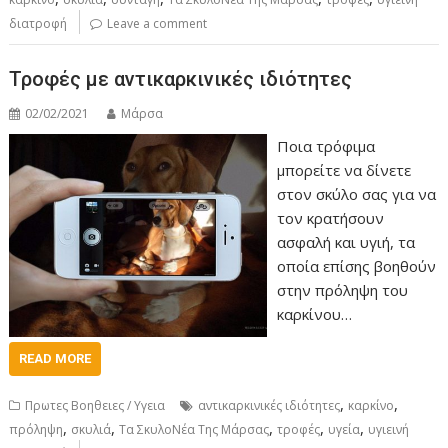
διατροφή
Leave a comment
Τροφές με αντικαρκινικές ιδιότητες
02/02/2021
Μάρσα
Ποια τρόφιμα
μπορείτε να δίνετε
στον σκύλο σας για να
τον κρατήσουν
ασφαλή και υγιή, τα
οποία επίσης βοηθούν
στην πρόληψη του
καρκίνου…
READ MORE
,
,
Πρωτες Βοηθειες / Υγεια
αντικαρκινικές ιδιότητες
καρκίνο
,
,
,
,
,
πρόληψη
σκυλιά
Τα ΣκυλοΝέα Της Μάρσας
τροφές
υγεία
υγιεινή