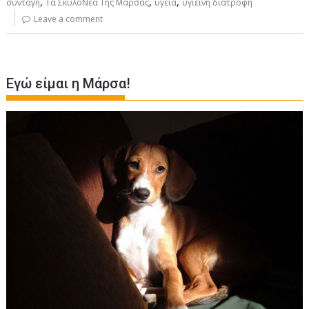
,
,
,
συνταγή
Τα ΣκυλοΝέα Της Μάρσας
υγεία
υγιεινή διατροφή
Leave a comment
Εγώ είμαι η Μάρσα!