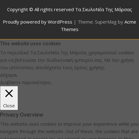
Copyright © All rights reserved Τα ΣκυλοΝέα Της Μάρσας
Proudly powered by WordPress
|
Theme: SuperMag by
Acme
Themes
This website uses cookies
Το περιοδικό Τα ΣκυλοΝέα Της Μάρσας χρησιμοποιεί cookies
για να βελτιώσει την διαδικτυακή εμπειρία σας. Με την χρήση
του ιστότοπου, αποδέχεστε τους όρους χρήσης.
Δέχομαι
Διαβάστε περισσότερα...
Close
Privacy Overview
This website uses cookies to improve your experience while you
navigate through the website. Out of these, the cookies that are
categorized as necessary are stored on your browser as they