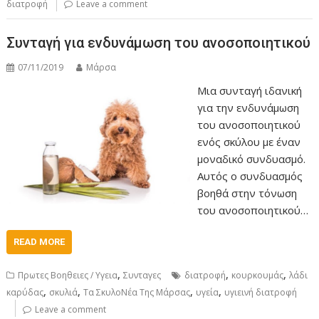
διατροφή
Leave a comment
Συνταγή για ενδυνάμωση του ανοσοποιητικού
07/11/2019
Μάρσα
Mια συνταγή ιδανική
για την ενδυνάμωση
του ανοσοποιητικού
ενός σκύλου με έναν
μοναδικό συνδυασμό.
Αυτός ο συνδυασμός
βοηθά στην τόνωση
του ανοσοποιητικού…
READ MORE
,
,
,
Πρωτες Βοηθειες / Υγεια
Συνταγες
διατροφή
κουρκουμάς
λάδι
,
,
,
,
καρύδας
σκυλιά
Τα ΣκυλοΝέα Της Μάρσας
υγεία
υγιεινή διατροφή
Leave a comment