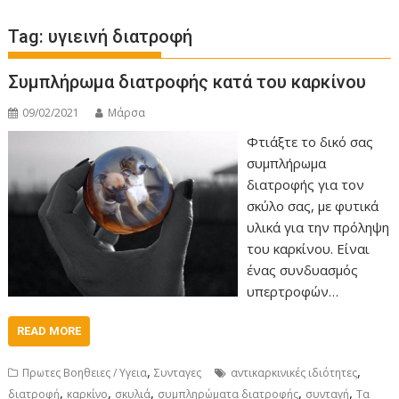
Tag:
υγιεινή διατροφή
Συμπλήρωμα διατροφής κατά του καρκίνου
09/02/2021
Μάρσα
Φτιάξτε το δικό σας
συμπλήρωμα
διατροφής για τον
σκύλο σας, με φυτικά
υλικά για την πρόληψη
του καρκίνου. Είναι
ένας συνδυασμός
υπερτροφών…
READ MORE
,
,
Πρωτες Βοηθειες / Υγεια
Συνταγες
αντικαρκινικές ιδιότητες
,
,
,
,
,
διατροφή
καρκίνο
σκυλιά
συμπληρώματα διατροφής
συνταγή
Τα