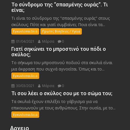
Το σύνδρομο της “σπασμένης ουράς”. Τι
είναι;
Τι είναι το σύνδρομο της "σπασμένης ουράς" στους
σκύλους; Πότε και γιατί συμβαίνει; Ποια είναι τα...
Εγκυκλοπαιδεια
Πρωτες Βοηθειες / Υγεια
01/04/2021
Μάρσα
0
Γιατί σηκώνει το μπροστινό του πόδι ο
σκύλος;
Το σήκωμα του μπροστινού ποδιού στα σκυλιά είναι
μια έκφραση που συχνά αγνοείται. Όπως και το...
Εγκυκλοπαιδεια
30/03/2021
Μάρσα
0
Τι σου λέει ο σκύλος σου με το σώμα του;
Τα σκυλιά έχουν επιλέξει το γάβγισμα για να
επικοινωνούν με τους ανθρώπους. Στην ουσία, με το...
Εγκυκλοπαιδεια
Αρχειο