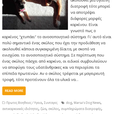
ακολουθεί μια υγιεινή
διατροφή τότε μπορεί
να αποτρέψει
διάφορες μορφές
καρκίνου. Είναι
γνωστό πως ο
καρκίνος “χτυπάει” το ανοσοποιητικό σύστημα. Γι’ αυτό είναι
πολύ σημαντικό ένας σκύλος που έχει την προδιάθεση να
ακολουθεί κάποια συγκεκριμένη δίαιτα, με σκοπό να
ενισχύσει το ανοσοποιητικό σύστημα. Σε περίπτωση που
ένας σκύλος πάσχει από καρκίνο, οι ειδικοί συμβουλεύουν
να αποφύγει τους υδατάνθρακες και να περιορίσει τα
επίπεδα πρωτεϊνών. Αν ο σκύλος τρέφεται με μαγειρευτή
τροφή, τότε προτείνουν όλα τα υλικά να…
READ MORE
,
,
,
Πρωτες Βοηθειες / Υγεια
Συνταγες
dog
Marsa's Dog News
,
,
,
,
αντικαρκινικές ιδιότητες
ζώα
σκύλος
συμπληρώματα διατροφής