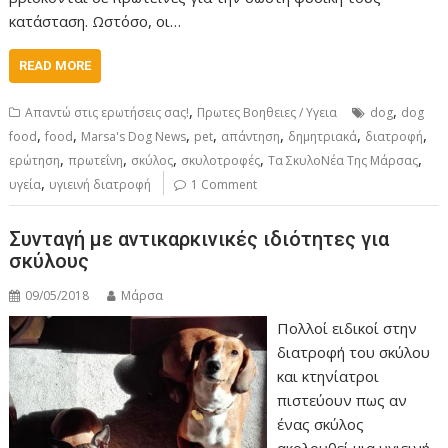
κατάσταση. Ωστόσο, οι…
READ MORE
,
,
Απαντώ στις ερωτήσεις σας!
Πρωτες Βοηθειες / Υγεια
dog
dog
,
,
,
,
,
,
,
food
food
Marsa's Dog News
pet
απάντηση
δημητριακά
διατροφή
,
,
,
,
,
ερώτηση
πρωτεΐνη
σκύλος
σκυλοτροφές
Τα ΣκυλοΝέα Της Μάρσας
,
υγεία
υγιεινή διατροφή
1 Comment
Συνταγή με αντικαρκινικές ιδιότητες για
σκύλους
09/05/2018
Μάρσα
Πολλοί ειδικοί στην
διατροφή του σκύλου
και κτηνίατροι
πιστεύουν πως αν
ένας σκύλος