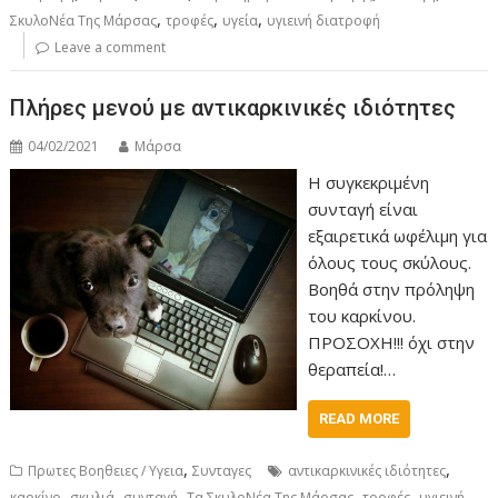
,
,
,
ΣκυλοΝέα Της Μάρσας
τροφές
υγεία
υγιεινή διατροφή
Leave a comment
Πλήρες μενού με αντικαρκινικές ιδιότητες
04/02/2021
Μάρσα
Η συγκεκριμένη
συνταγή είναι
εξαιρετικά ωφέλιμη για
όλους τους σκύλους.
Βοηθά στην πρόληψη
του καρκίνου.
ΠΡΟΣΟΧΗ!!! όχι στην
θεραπεία!…
READ MORE
,
,
Πρωτες Βοηθειες / Υγεια
Συνταγες
αντικαρκινικές ιδιότητες
,
,
,
,
,
καρκίνο
σκυλιά
συνταγή
Τα ΣκυλοΝέα Της Μάρσας
τροφές
υγιεινή