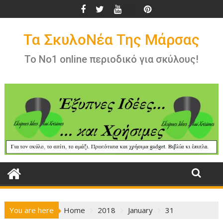
Skip
to
content
Τα ΣκυλοΝέα Της Μάρσας
Το Νο1 online περιοδικό για σκύλους!
You are here
Home
2018
January
31