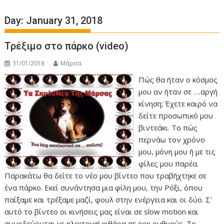
Day:
January 31, 2018
Τρέξιμο στο πάρκο (video)
31/01/2018
Μάρσα
Πώς θα ήταν ο κόσμος
μου αν ήταν σε ….αργή
κίνηση; Έχετε καιρό να
δείτε προσωπικό μου
βιντεάκι. Το πώς
περνάω τον χρόνο
μου, μόνη μου ή με τις
φίλες μου παρέα.
Παρακάτω θα δείτε το νέο μου βίντεο που τραβήχτηκε σε
ένα πάρκο. Εκεί συνάντησα μια φίλη μου, την Ρόξι, όπου
παίξαμε και τρέξαμε μαζί, φουλ στην ενέργεια και οι δύο. Σ’
αυτό το βίντεο οι κινήσεις μας είναι σε slow motion και
συνοδεύονται με ηλεκτρική κιθάρα σε ροκ ρυθμούς. Το