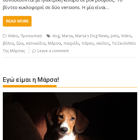
βίντεο κυκλοφορεί σε δύο versions. Η μία είναι…
READ MORE
,
,
,
,
,
,
Video
Προσωπικα
dog
Marsa
Marsa's Dog News
pets
Video
,
,
,
,
,
,
,
βόλτα
ζώα
κατοικίδια
Μάρσα
παιχνίδι
πάρκο
σκύλος
Τα ΣκυλοΝέα
Της Μάρσας
Leave a comment
Εγώ είμαι η Μάρσα!