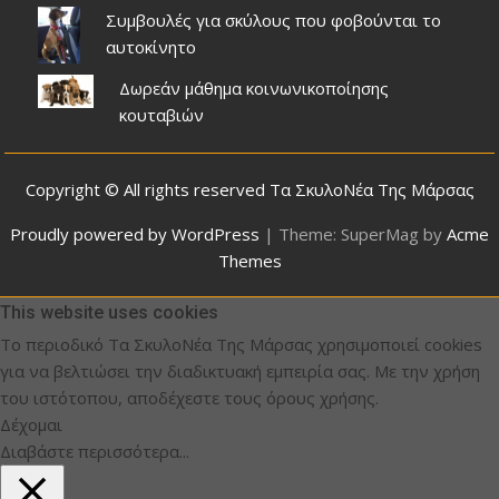
Συμβουλές για σκύλους που φοβούνται το
αυτοκίνητο
Δωρεάν μάθημα κοινωνικοποίησης
κουταβιών
Copyright © All rights reserved Τα ΣκυλοΝέα Της Μάρσας
Proudly powered by WordPress
|
Theme: SuperMag by
Acme
Themes
This website uses cookies
Το περιοδικό Τα ΣκυλοΝέα Της Μάρσας χρησιμοποιεί cookies
για να βελτιώσει την διαδικτυακή εμπειρία σας. Με την χρήση
του ιστότοπου, αποδέχεστε τους όρους χρήσης.
Δέχομαι
Διαβάστε περισσότερα...