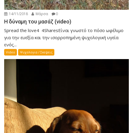
14/11/2018
Μάρσα
0
Η δύναμη του μασάζ (video)
Spread the love4 4SharesΕίναι γνωστό το πόσο ωφέλιμο
για την ευεξία και την ισορροπημένη ψυχολογική υγεία
ενός...
Video
Ψυχολογια / Σκεψεις