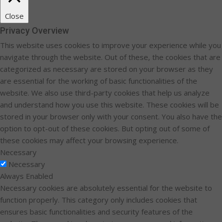
Close
Privacy Overview
This website uses cookies to improve your experience while you
navigate through the website. Out of these, the cookies that are
categorized as necessary are stored on your browser as they
are essential for the working of basic functionalities of the
website. We also use third-party cookies that help us analyze
and understand how you use this website. These cookies will be
stored in your browser only with your consent. You also have the
option to opt-out of these cookies. But opting out of some of
these cookies may affect your browsing experience.
Necessary
Necessary
Always Enabled
Necessary cookies are absolutely essential for the website to
function properly. This category only includes cookies that
ensures basic functionalities and security features of the