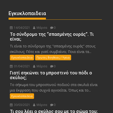
Εγκυκλοπαιδεια
14/04/2021
Μάρσα
0
Το σύνδρομο της “σπασμένης ουράς”. Τι
είναι;
Τι είναι το σύνδρομο της "σπασμένης ουράς" στους
σκύλους; Πότε και γιατί συμβαίνει; Ποια είναι τα...
Εγκυκλοπαιδεια
Πρωτες Βοηθειες / Υγεια
01/04/2021
Μάρσα
0
Γιατί σηκώνει το μπροστινό του πόδι ο
σκύλος;
Το σήκωμα του μπροστινού ποδιού στα σκυλιά είναι
μια έκφραση που συχνά αγνοείται. Όπως και το...
Εγκυκλοπαιδεια
30/03/2021
Μάρσα
0
Τι σου λέει ο σκύλος σου με το σώμα του;