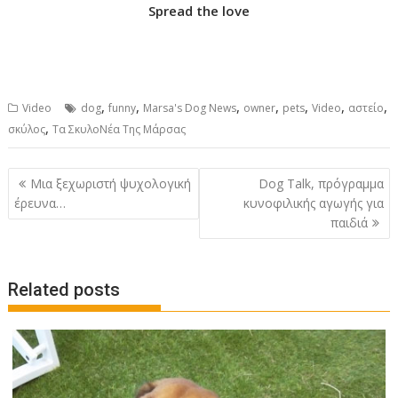
Spread the love
,
,
,
,
,
,
,
Video
dog
funny
Marsa's Dog News
owner
pets
Video
αστείο
,
σκύλος
Τα ΣκυλοΝέα Της Μάρσας
P
Μια ξεχωριστή ψυχολογική
Dog Talk, πρόγραμμα
o
έρευνα…
κυνοφιλικής αγωγής για
παιδιά
s
t
n
Related posts
a
v
i
g
a