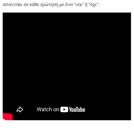
απαντάει σε κάθε ερώτηση με ένα “ναι” ή “όχι”..