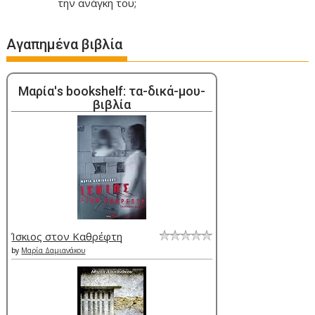
την ανάγκη του;
Αγαπημένα βιβλία
Μαρία's bookshelf: τα-δικά-μου-
βιβλία
Ίσκιος στον Καθρέφτη
by
Μαρία Δαμιανάκου