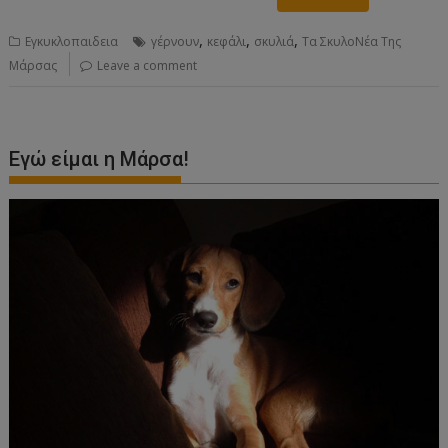
,
,
,
Εγκυκλοπαιδεια
γέρνουν
κεφάλι
σκυλιά
Τα ΣκυλοΝέα Της
Μάρσας
Leave a comment
Εγώ είμαι η Μάρσα!