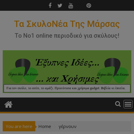
Skip
to
content
Τα ΣκυλοΝέα Της Μάρσας
Το Νο1 online περιοδικό για σκύλους!
You are here
Home
γέρνουν