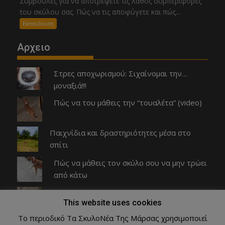
Συμβουλές για να αποτρέψετε τις λάθος συμπεριφορές
του σκύλου σας. Πώς να τις αποφύγετε και πώς...
Εκπαιδευση
Αρχειο
Στρες αποχωρισμού: Σιχαίνομαι την…
μοναξιά!!!
Πώς να του μάθεις την “τουαλέτα” (video)
Παιχνίδια και δραστηριότητες μέσα στο
σπίτι
Πώς να μάθεις τον σκύλο σου να μην τρώει
από κάτω
Φοβάται ο σκύλος σας τον κτηνίατρο;
This website uses cookies
Υπάρχει τρόπος….
Το περιοδικό Τα ΣκυλοΝέα Της Μάρσας χρησιμοποιεί