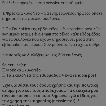
Επέλεξε παρακάτω ποια newsletter επιθυμείς.
1. Φρέσκο ΣκυλοΝέο = Θα ενημερώνεσαι πρώτος όποτε
δημοσιεύεται φρέσκο σκυλονέο
2. Τα ΣκυλοΝέα της εβδομάδας + ένα random post =Θα
ενημερώνεσαι με ένα email στο τέλος κάθε εβδομάδας
για τα σκυλονέα που έχουν δημοσιευθεί μέσα στην
εβδομάδα που πέρασε. Συν μπόνους ένα τυχαίο άρθρο.
* Μπορείς να διαλέξεις και τις δύο επιλογές.
Select list(s):
Φρέσκο ΣκυλοΝέο
Τα ΣκυλοΝέα της εβδομάδας + ένα random post
Έχω διαβάσει τους όρους χρήσης και την πολιτική
απορρήτου και τους αποδέχομαι. Τα στοιχεία μου
(όνομα και email) τα συμπληρώνω εγώ ο ίδιος για
την χρήση της υπηρεσίας (newsletter).
*
Αποδέχομαι