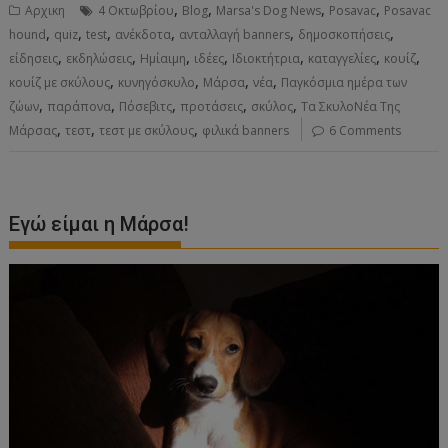
,
,
,
,
Αρχικη
4 Οκτωβρίου
Blog
Marsa's Dog News
Posavac
Posavac
,
,
,
,
,
,
hound
quiz
test
ανέκδοτα
ανταλλαγή banners
δημοσκοπήσεις
,
,
,
,
,
,
,
είδησεις
εκδηλώσεις
Ημίαιμη
ιδέες
Ιδιοκτήτρια
καταγγελίες
κουίζ
,
,
,
,
κουίζ με σκύλους
κυνηγόσκυλο
Μάρσα
νέα
Παγκόσμια ημέρα των
,
,
,
,
,
ζώων
παράπονα
Πόσεβιτς
προτάσεις
σκύλος
Τα ΣκυλοΝέα Της
,
,
,
Μάρσας
τεστ
τεστ με σκύλους
φιλικά banners
6 Comments
Εγώ είμαι η Μάρσα!