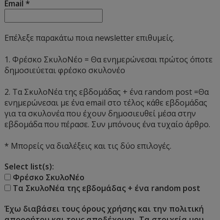
Email
*
Επέλεξε παρακάτω ποια newsletter επιθυμείς.
1. Φρέσκο ΣκυλοΝέο = Θα ενημερώνεσαι πρώτος όποτε
δημοσιεύεται φρέσκο σκυλονέο
2. Τα ΣκυλοΝέα της εβδομάδας + ένα random post =Θα
ενημερώνεσαι με ένα email στο τέλος κάθε εβδομάδας
για τα σκυλονέα που έχουν δημοσιευθεί μέσα στην
εβδομάδα που πέρασε. Συν μπόνους ένα τυχαίο άρθρο.
* Μπορείς να διαλέξεις και τις δύο επιλογές.
Select list(s):
Φρέσκο ΣκυλοΝέο
Τα ΣκυλοΝέα της εβδομάδας + ένα random post
Έχω διαβάσει τους όρους χρήσης και την πολιτική
απορρήτου και τους αποδέχομαι. Τα στοιχεία μου