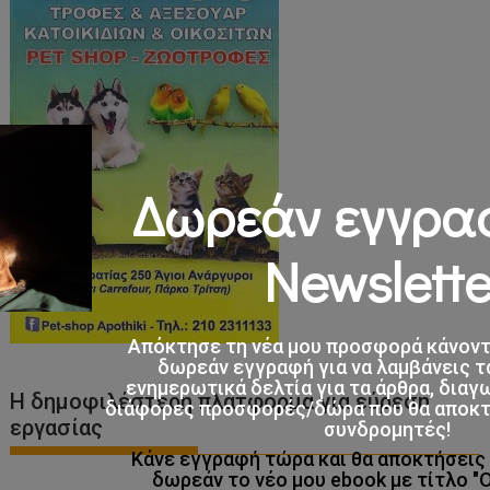
Δωρεάν εγγρα
Newslette
Απόκτησε τη νέα μου προσφορά κάνον
δωρεάν εγγραφή για να λαμβάνεις τ
ενημερωτικά δελτία για τα άρθρα, διαγ
Η δημοφιλέστερη πλατφόρμα για εύρεση
διάφορες προσφορές/δώρα που θα αποκτο
εργασίας
συνδρομητές!
Κάνε εγγραφή τώρα και θα αποκτήσει
δωρεάν το νέο μου ebook με τίτλο "