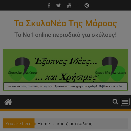
Skip
to
content
Τα ΣκυλοΝέα Της Μάρσας
Το Νο1 online περιοδικό για σκύλους!
You are here
Home
κουίζ με σκύλους