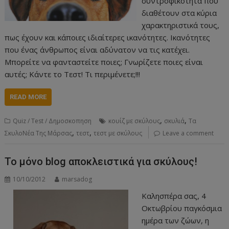
συντροφικότητα που
διαθέτουν στα κύρια
χαρακτηριστικά τους,
πως έχουν και κάποιες ιδιαίτερες ικανότητες. Ικανότητες
που ένας άνθρωπος είναι αδύνατον να τις κατέχει.
Μπορείτε να φανταστείτε ποιες; Γνωρίζετε ποιες είναι
αυτές; Κάντε το Τεστ! Τι περιμένετε;!!!
READ MORE
,
,
Quiz / Test / Δημοσκοπηση
κουίζ με σκύλους
σκυλιά
Τα
,
,
ΣκυλοΝέα Της Μάρσας
τεστ
τεστ με σκύλους
Leave a comment
Το μόνο blog αποκλειστικά για σκύλους!
10/10/2012
marsadog
Καλησπέρα σας, 4
Οκτωβρίου παγκόσμια
ημέρα των ζώων, η