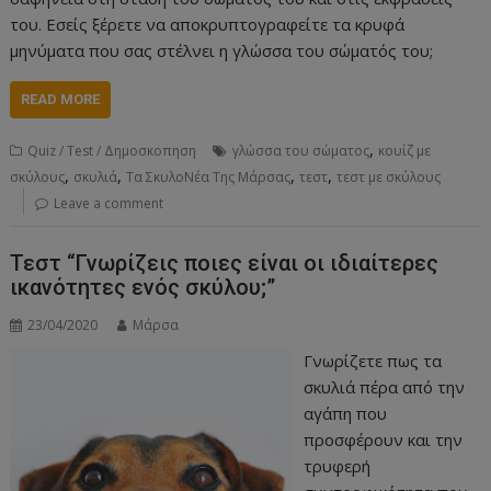
του. Εσείς ξέρετε να αποκρυπτογραφείτε τα κρυφά
μηνύματα που σας στέλνει η γλώσσα του σώματός του;
READ MORE
,
Quiz / Test / Δημοσκοπηση
γλώσσα του σώματος
κουίζ με
,
,
,
,
σκύλους
σκυλιά
Τα ΣκυλοΝέα Της Μάρσας
τεστ
τεστ με σκύλους
Leave a comment
Τεστ “Γνωρίζεις ποιες είναι οι ιδιαίτερες
ικανότητες ενός σκύλου;”
23/04/2020
Μάρσα
Γνωρίζετε πως τα
σκυλιά πέρα από την
αγάπη που
προσφέρουν και την
τρυφερή