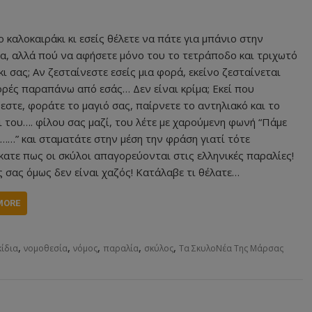
 καλοκαιράκι κι εσείς θέλετε να πάτε για μπάνιο στην
α, αλλά πού να αφήσετε μόνο του το τετράποδο και τριχωτό
ι σας; Αν ζεσταίνεστε εσείς μια φορά, εκείνο ζεσταίνεται
ορές παραπάνω από εσάς… Δεν είναι κρίμα; Εκεί που
εστε, φοράτε το μαγιό σας, παίρνετε το αντηλιακό και το
 του…. φίλου σας μαζί, του λέτε με χαρούμενη φωνή “Πάμε
……” και σταματάτε στην μέση την φράση γιατί τότε
ατε πως οι σκύλοι απαγορεύονται στις ελληνικές παραλίες!
 σας όμως δεν είναι χαζός! Κατάλαβε τι θέλατε…
MORE
,
,
,
,
,
κίδια
νομοθεσία
νόμος
παραλία
σκύλος
Τα ΣκυλοΝέα Της Μάρσας