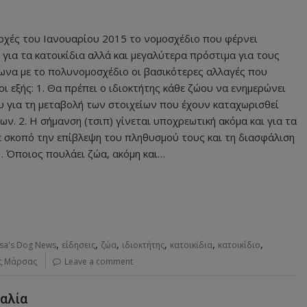
ρχές του Ιανουαρίου 2015 το νομοσχέδιο που φέρνει
 για τα κατοικίδια αλλά και μεγαλύτερα πρόστιμα για τους
να με το πολυνομοσχέδιο οι βασικότερες αλλαγές που
οι εξής: 1. Θα πρέπει ο ιδιοκτήτης κάθε ζώου να ενημερώνει
υ για τη μεταβολή των στοιχείων που έχουν καταχωρισθεί
ν. 2. Η σήμανση (τσιπ) γίνεται υποχρεωτική ακόμα και για τα
 σκοπό την επίβλεψη του πληθυσμού τους και τη διασφάλιση
3. Όποιος πουλάει ζώα, ακόμη και…
,
,
,
,
,
,
sa's Dog News
είδησεις
ζώα
ιδιοκτήτης
κατοικίδια
κατοικίδιο
ς Μάρσας
Leave a comment
αλία