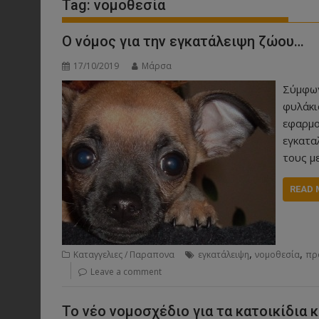
Tag:
νομοθεσία
Ο νόμος για την εγκατάλειψη ζώου…
17/10/2019
Μάρσα
Σύμφων
φυλάκι
εφαρμο
εγκατα
τους μ
READ 
,
,
Καταγγελιες / Παραπονα
εγκατάλειψη
νομοθεσία
πρ
Leave a comment
Το νέο νομοσχέδιο για τα κατοικίδια 