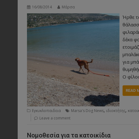
16/08/2014
Μάρσα
Ήρθε το
θάλασσ
φιλαράκ
δέκα φ
ετοιμάζ
μπαλάκι
για μπά
θυμηθήκ
Ο φίλος
READ 
,
,
Εγκυκλοπαιδεια
Marsa's Dog News
ιδιοκτήτης
κατοι
Leave a comment
Νομοθεσία για τα κατοικίδια