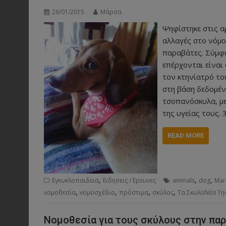
26/01/2015
Μάρσα
Ψηφίστηκε στις α
αλλαγές στο νόμο
παραβάτες. Σύμφω
επέρχονται είναι 
τον κτηνίατρό το
στη βάση δεδομένω
τσοπανόσκυλα, με
της υγείας τους. 
READ MORE
,
,
,
Εγκυκλοπαιδεια
Ειδησεις / Ερευνες
animals
dog
Mar
,
,
,
,
νομοθεσία
νομοσχέδιο
πρόστιμα
σκύλος
Τα ΣκυλοΝέα Τη
Νομοθεσία για τους σκύλους στην παρ