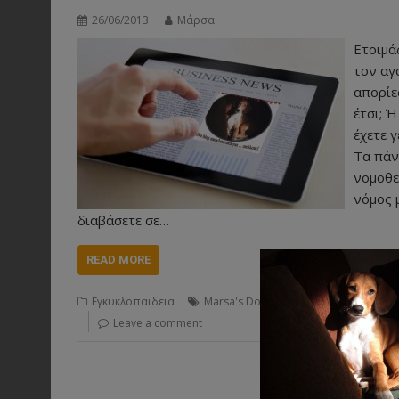
26/06/2013
Μάρσα
Ετοιμά
τον αγ
απορίε
έτσι; 
έχετε 
Τα πάν
νομοθε
νόμος 
διαβάσετε σε…
READ MORE
,
,
Εγκυκλοπαιδεια
Marsa's Dog News
ιδιοκτήτες
κατοι
Leave a comment