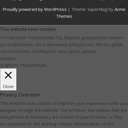
Proudly powered by WordPress
|
Theme: SuperMag by
Acme
Themes
This website uses cookies
Το περιοδικό Τα ΣκυλοΝέα Της Μάρσας χρησιμοποιεί cookies
για να βελτιώσει την διαδικτυακή εμπειρία σας. Με την χρήση
του ιστότοπου, αποδέχεστε τους όρους χρήσης.
Δέχομαι
Διαβάστε περισσότερα...
Close
Privacy Overview
This website uses cookies to improve your experience while you
navigate through the website. Out of these, the cookies that are
categorized as necessary are stored on your browser as they
are essential for the working of basic functionalities of the