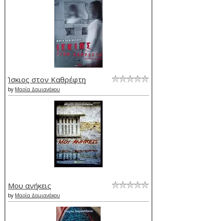
Ίσκιος στον Καθρέφτη
by
Μαρία Δαμιανάκου
Μου ανήκεις
by
Μαρία Δαμιανάκου