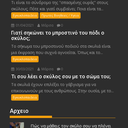
Τι είναι το σύνδρομο της "σπασμένης ουράς" στους
σκύλους; Πότε και γιατί συμβαίνει; Ποια είναι τα...
Εγκυκλοπαιδεια
Πρωτες Βοηθειες / Υγεια
01/04/2021
Μάρσα
0
Γιατί σηκώνει το μπροστινό του πόδι ο
σκύλος;
Το σήκωμα του μπροστινού ποδιού στα σκυλιά είναι
μια έκφραση που συχνά αγνοείται. Όπως και το...
Εγκυκλοπαιδεια
30/03/2021
Μάρσα
0
Τι σου λέει ο σκύλος σου με το σώμα του;
Τα σκυλιά έχουν επιλέξει το γάβγισμα για να
επικοινωνούν με τους ανθρώπους. Στην ουσία, με το...
Εγκυκλοπαιδεια
Αρχειο
Πώς να μάθεις τον σκύλο σου να πλένει