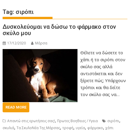
Tag:
σιρόπι
Δυσκολεύομαι να δώσω το φάρμακο στον
σκύλο μου
17/12/2020
Μάρσα
Θέλετε να δώσετε το
χάπι ή το σιρόπι στον
σκύλο σας αλλά
αντιστέκεται και δεν
ξέρετε πώς; Υπάρχουν
τρόποι και θα δείτε
τον σκύλο σας να…
READ MORE
,
,
Απαντώ στις ερωτήσεις σας!
Πρωτες Βοηθειες / Υγεια
σιρόπι
,
,
,
,
,
σκυλιά
Τα ΣκυλοΝέα Της Μάρσας
τροφή
υγεία
φάρμακο
χάπι