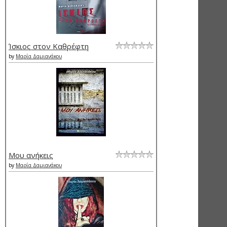
Ίσκιος στον Καθρέφτη
by
Μαρία Δαμιανάκου
Μου ανήκεις
by
Μαρία Δαμιανάκου