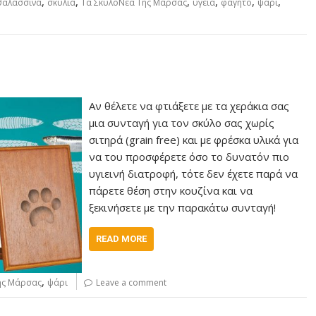
,
,
,
,
,
,
θαλασσινά
σκυλιά
Τα ΣκυλοΝέα Της Μάρσας
υγεία
φαγητό
ψάρι
Αν θέλετε να φτιάξετε με τα χεράκια σας
μια συνταγή για τον σκύλο σας χωρίς
σιτηρά (grain free) και με φρέσκα υλικά για
να του προσφέρετε όσο το δυνατόν πιο
υγιεινή διατροφή, τότε δεν έχετε παρά να
πάρετε θέση στην κουζίνα και να
ξεκινήσετε με την παρακάτω συνταγή!
READ MORE
,
ης Μάρσας
ψάρι
Leave a comment