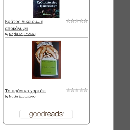
Κράτος Δικαίου... η
αποκάλυψη
by
Μαρία Δαμιανάκου
Το πράσινο χαρτάκι
by
Μαρία Δαμιανάκου