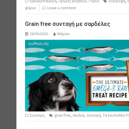
,
,
Εγκυκλοπαιδεια
Πρωτες Βοηθειες / Υγεια
διατροφή
ψάρια
Leave a comment
Grain free συνταγή με σαρδέλες
28/05/2020
Μάρσα
,
,
,
Συνταγες
grain free
σκυλιά
συνταγή
Τα ΣκυλοΝέα Τ