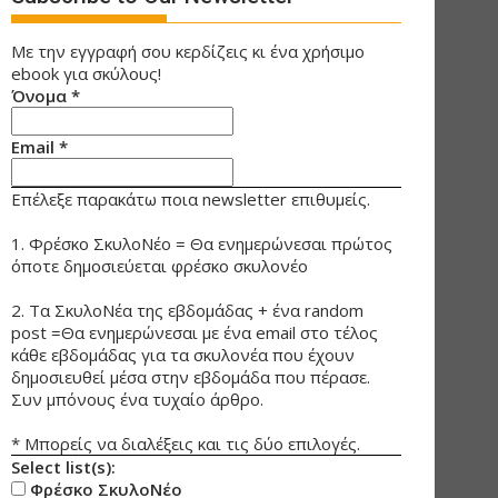
Με την εγγραφή σου κερδίζεις κι ένα χρήσιμο
ebook για σκύλους!
Όνομα
*
Email
*
Επέλεξε παρακάτω ποια newsletter επιθυμείς.
1. Φρέσκο ΣκυλοΝέο = Θα ενημερώνεσαι πρώτος
όποτε δημοσιεύεται φρέσκο σκυλονέο
2. Τα ΣκυλοΝέα της εβδομάδας + ένα random
post =Θα ενημερώνεσαι με ένα email στο τέλος
κάθε εβδομάδας για τα σκυλονέα που έχουν
δημοσιευθεί μέσα στην εβδομάδα που πέρασε.
Συν μπόνους ένα τυχαίο άρθρο.
* Μπορείς να διαλέξεις και τις δύο επιλογές.
Select list(s):
Φρέσκο ΣκυλοΝέο