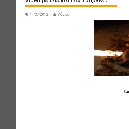
Video με ζωάκια που ταΐζουν…
14/07/2013
Μάρσα
Sp