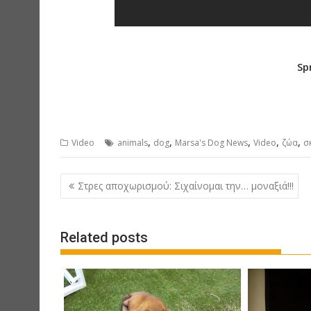
Sp
,
,
,
,
,
Video
animals
dog
Marsa's Dog News
Video
ζώα
σ
P
Στρες αποχωρισμού: Σιχαίνομαι την… μοναξιά!!!
o
s
Related posts
t
n
a
v