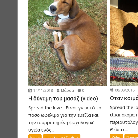
i
g
a
t
i
o
n
08/08/2018
14/11/2018
Μάρσα
0
Όταν κοιμ
Η δύναμη του μασάζ (video)
Spread the 
Spread the love Είναι γνωστό το
είμαι ακόμα 
πόσο ωφέλιμο για την ευεξία και
περιαυτολογώ
την ισορροπημένη ψυχολογική
Θέλετε...
υγεία ενός...
Video
Προσω
Video
Ψυχολογια / Σκεψεις