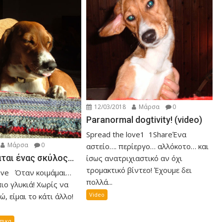
12/03/2018
Μάρσα
0
Paranormal dogtivity! (video)
Spread the love1 1ShareΈνα
Μάρσα
0
αστείο…. περίεργο… αλλόκοτο… και
άται ένας σκύλος…
ίσως ανατριχιαστικό αν όχι
τρομακτικό βίντεο! Έχουμε δει
love Όταν κοιμάμαι…
πολλά...
πιο γλυκιά! Χωρίς να
Video
, είμαι το κάτι άλλο!
πικα