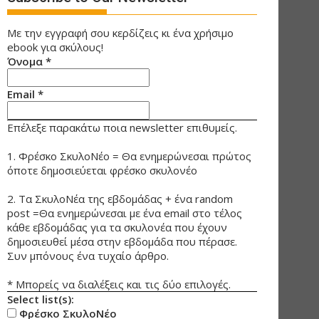
Με την εγγραφή σου κερδίζεις κι ένα χρήσιμο
ebook για σκύλους!
Όνομα
*
Email
*
Επέλεξε παρακάτω ποια newsletter επιθυμείς.
1. Φρέσκο ΣκυλοΝέο = Θα ενημερώνεσαι πρώτος
όποτε δημοσιεύεται φρέσκο σκυλονέο
2. Τα ΣκυλοΝέα της εβδομάδας + ένα random
post =Θα ενημερώνεσαι με ένα email στο τέλος
κάθε εβδομάδας για τα σκυλονέα που έχουν
δημοσιευθεί μέσα στην εβδομάδα που πέρασε.
Συν μπόνους ένα τυχαίο άρθρο.
* Μπορείς να διαλέξεις και τις δύο επιλογές.
Select list(s):
Φρέσκο ΣκυλοΝέο