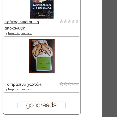
Κράτος Δικαίου... η
αποκάλυψη
by
Μαρία Δαμιανάκου
Το πράσινο χαρτάκι
by
Μαρία Δαμιανάκου