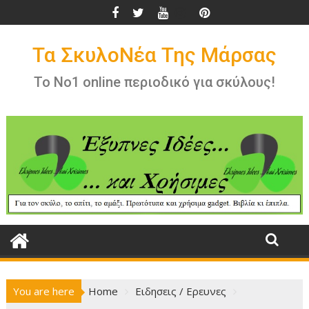
Skip
to
content
Τα ΣκυλοΝέα Της Μάρσας
Το Νο1 online περιοδικό για σκύλους!
You are here
Home
Ειδησεις / Ερευνες