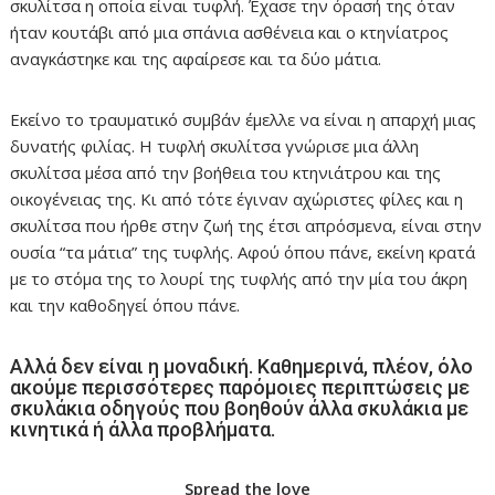
σκυλίτσα η οποία είναι τυφλή. Έχασε την όρασή της όταν
ήταν κουτάβι από μια σπάνια ασθένεια και ο κτηνίατρος
αναγκάστηκε και της αφαίρεσε και τα δύο μάτια.
Εκείνο το τραυματικό συμβάν έμελλε να είναι η απαρχή μιας
δυνατής φιλίας. Η τυφλή σκυλίτσα γνώρισε μια άλλη
σκυλίτσα μέσα από την βοήθεια του κτηνιάτρου και της
οικογένειας της. Κι από τότε έγιναν αχώριστες φίλες και η
σκυλίτσα που ήρθε στην ζωή της έτσι απρόσμενα, είναι στην
ουσία “τα μάτια” της τυφλής. Αφού όπου πάνε, εκείνη κρατά
με το στόμα της το λουρί της τυφλής από την μία του άκρη
και την καθοδηγεί όπου πάνε.
Αλλά δεν είναι η μοναδική. Καθημερινά, πλέον, όλο
ακούμε περισσότερες παρόμοιες περιπτώσεις με
σκυλάκια οδηγούς που βοηθούν άλλα σκυλάκια με
κινητικά ή άλλα προβλήματα.
Spread the love