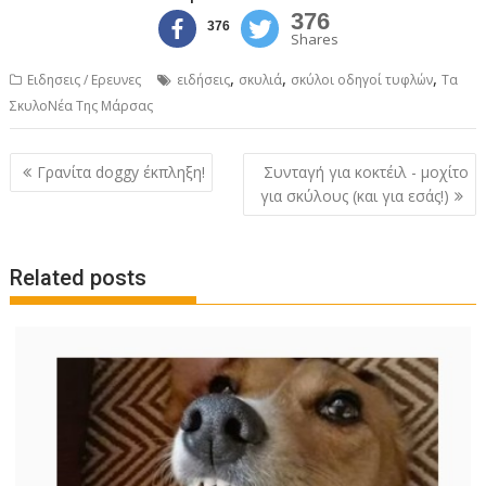
376
376
Shares
,
,
,
Ειδησεις / Ερευνες
ειδήσεις
σκυλιά
σκύλοι οδηγοί τυφλών
Τα
ΣκυλοΝέα Της Μάρσας
Post
Γρανίτα doggy έκπληξη!
Συνταγή για κοκτέιλ - μοχίτο
navigation
για σκύλους (και για εσάς!)
Related posts