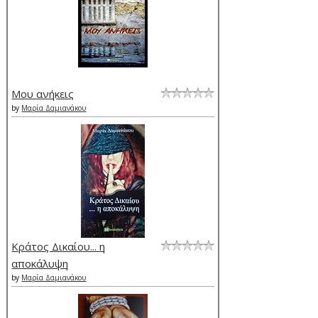
Μου ανήκεις
by
Μαρία Δαμιανάκου
Κράτος Δικαίου... η
αποκάλυψη
by
Μαρία Δαμιανάκου