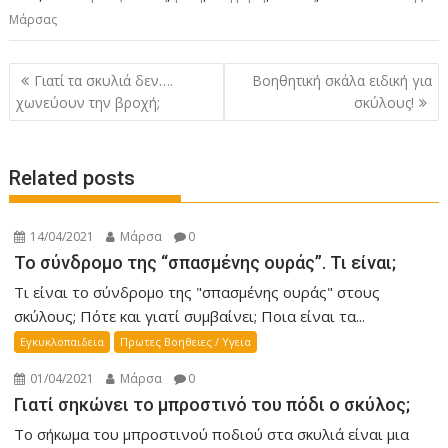
Μάρσας
P
Γιατί τα σκυλιά δεν….
Βοηθητική σκάλα ειδική για
o
χωνεύουν την βροχή;
σκύλους!
s
t
Related posts
n
a
v
14/04/2021
Μάρσα
0
i
Το σύνδρομο της “σπασμένης ουράς”. Τι είναι;
g
Τι είναι το σύνδρομο της "σπασμένης ουράς" στους
a
σκύλους; Πότε και γιατί συμβαίνει; Ποια είναι τα...
t
Εγκυκλοπαιδεια
Πρωτες Βοηθειες / Υγεια
i
01/04/2021
Μάρσα
0
o
Γιατί σηκώνει το μπροστινό του πόδι ο σκύλος;
n
Το σήκωμα του μπροστινού ποδιού στα σκυλιά είναι μια