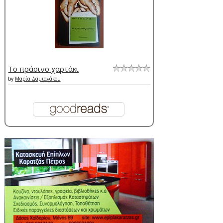
Το πράσινο χαρτάκι
by
Μαρία Δαμιανάκου