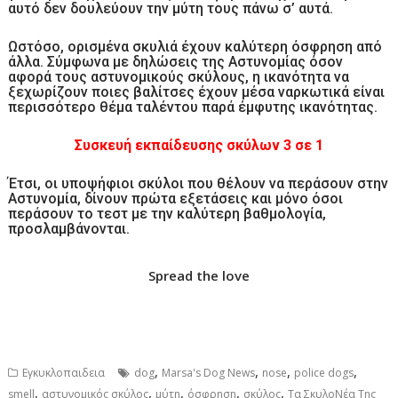
αυτό δεν δουλεύουν την μύτη τους πάνω σ’ αυτά.
Ωστόσο, ορισμένα σκυλιά έχουν καλύτερη όσφρηση από
άλλα. Σύμφωνα με δηλώσεις της Αστυνομίας όσον
αφορά τους αστυνομικούς σκύλους, η ικανότητα να
ξεχωρίζουν ποιες βαλίτσες έχουν μέσα ναρκωτικά είναι
περισσότερο θέμα ταλέντου παρά έμφυτης ικανότητας.
Συσκευή εκπαίδευσης σκύλων 3 σε 1
Έτσι, οι υποψήφιοι σκύλοι που θέλουν να περάσουν στην
Αστυνομία, δίνουν πρώτα εξετάσεις και μόνο όσοι
περάσουν το τεστ με την καλύτερη βαθμολογία,
προσλαμβάνονται.
Spread the love
,
,
,
,
Εγκυκλοπαιδεια
dog
Marsa's Dog News
nose
police dogs
,
,
,
,
,
smell
αστυνομικός σκύλος
μύτη
όσφρηση
σκύλος
Τα ΣκυλοΝέα Της