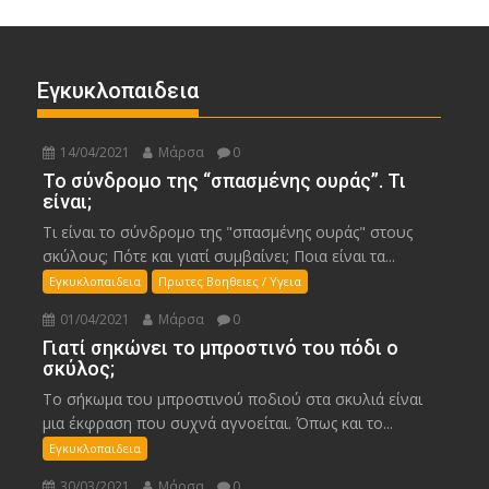
Εγκυκλοπαιδεια
14/04/2021
Μάρσα
0
Το σύνδρομο της “σπασμένης ουράς”. Τι
είναι;
Τι είναι το σύνδρομο της "σπασμένης ουράς" στους
σκύλους; Πότε και γιατί συμβαίνει; Ποια είναι τα...
Εγκυκλοπαιδεια
Πρωτες Βοηθειες / Υγεια
01/04/2021
Μάρσα
0
Γιατί σηκώνει το μπροστινό του πόδι ο
σκύλος;
Το σήκωμα του μπροστινού ποδιού στα σκυλιά είναι
μια έκφραση που συχνά αγνοείται. Όπως και το...
Εγκυκλοπαιδεια
30/03/2021
Μάρσα
0