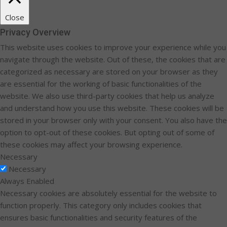
Close
Privacy Overview
This website uses cookies to improve your experience while you
navigate through the website. Out of these, the cookies that are
categorized as necessary are stored on your browser as they
are essential for the working of basic functionalities of the
website. We also use third-party cookies that help us analyze
and understand how you use this website. These cookies will be
stored in your browser only with your consent. You also have the
option to opt-out of these cookies. But opting out of some of
these cookies may affect your browsing experience.
Necessary
Necessary
Always Enabled
Necessary cookies are absolutely essential for the website to
function properly. This category only includes cookies that
ensures basic functionalities and security features of the