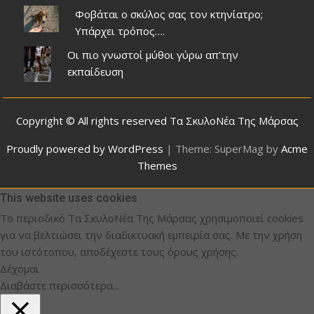
Φοβάται ο σκύλος σας τον κτηνίατρο;
Υπάρχει τρόπος….
Οι πιο γνωστοί μύθοι γύρω απ’την
εκπαίδευση
Copyright © All rights reserved Τα ΣκυλοΝέα Της Μάρσας
Proudly powered by WordPress
|
Theme: SuperMag by
Acme
Themes
This website uses cookies
Το περιοδικό Τα ΣκυλοΝέα Της Μάρσας χρησιμοποιεί cookies
για να βελτιώσει την διαδικτυακή εμπειρία σας. Με την χρήση
του ιστότοπου, αποδέχεστε τους όρους χρήσης.
Δέχομαι
Διαβάστε περισσότερα...