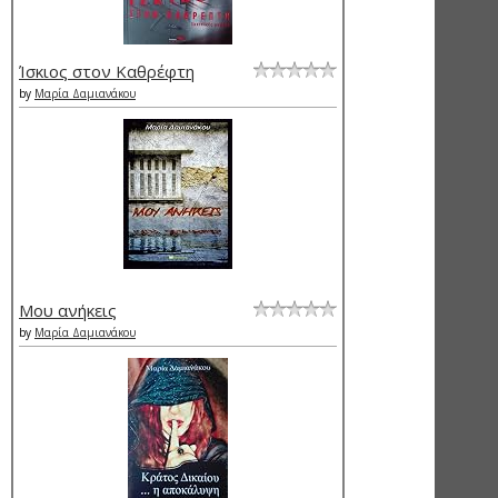
Ίσκιος στον Καθρέφτη
by
Μαρία Δαμιανάκου
Μου ανήκεις
by
Μαρία Δαμιανάκου