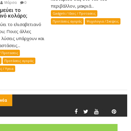
Μάρσα
0
περιβάλλον, μακριά...
ιμεύει το
Gadgets / Ιδεες / Προτασεις
ανό κολάρο;
Προτάσεις αγοράς
Ψυχολογια / Σκεψεις
εύει το ελισαβετιανό
ου; Ποιες άλλες
ς λύσεις υπάρχουν και
στάσεις...
 / Προτασεις
Προτάσεις αγοράς
ς / Υγεια