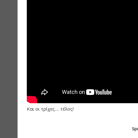
Και οι τρίχες…. τέλος!
Sp