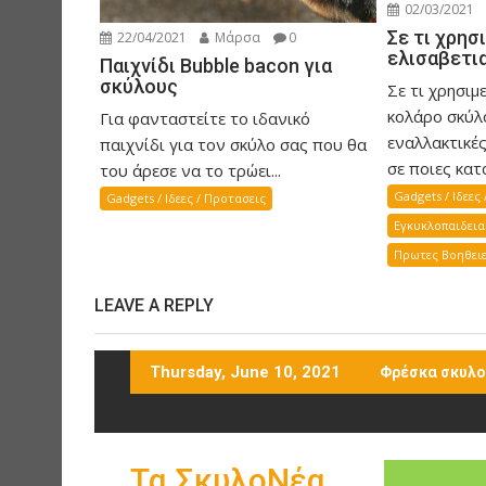
i
02/03/2021
o
Σε τι χρησ
22/04/2021
Μάρσα
0
n
ελισαβετι
Παιχνίδι Bubble bacon για
σκύλους
Σε τι χρησιμ
κολάρο σκύλ
Για φανταστείτε το ιδανικό
εναλλακτικέ
παιχνίδι για τον σκύλο σας που θα
σε ποιες κατα
του άρεσε να το τρώει...
Gadgets / Ιδεες
Gadgets / Ιδεες / Προτασεις
Εγκυκλοπαιδεια
Πρωτες Βοηθειε
LEAVE A REPLY