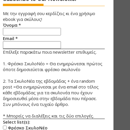
Με την εγγραφή σου κερδίζεις κι ένα χρήσιμο
ebook για σκύλους!
Όνομα
*
Email
*
Επέλεξε παρακάτω ποια newsletter επιθυμείς.
1. Φρέσκο ΣκυλοΝέο = Θα ενημερώνεσαι πρώτος
όποτε δημοσιεύεται φρέσκο σκυλονέο
2. Τα ΣκυλοΝέα της εβδομάδας + ένα random
post =Θα ενημερώνεσαι με ένα email στο τέλος
κάθε εβδομάδας για τα σκυλονέα που έχουν
δημοσιευθεί μέσα στην εβδομάδα που πέρασε.
Συν μπόνους ένα τυχαίο άρθρο.
* Μπορείς να διαλέξεις και τις δύο επιλογές.
Select list(s):
Φρέσκο ΣκυλοΝέο