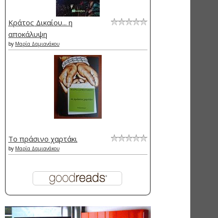
Κράτος Δικαίου... η
αποκάλυψη
by
Μαρία Δαμιανάκου
Το πράσινο χαρτάκι
by
Μαρία Δαμιανάκου