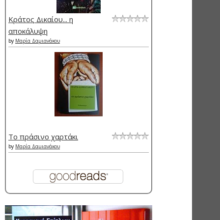
Κράτος Δικαίου... η
αποκάλυψη
by
Μαρία Δαμιανάκου
Το πράσινο χαρτάκι
by
Μαρία Δαμιανάκου