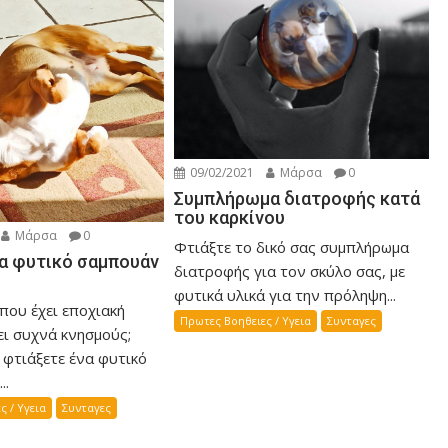
09/02/2021
Μάρσα
0
Συμπλήρωμα διατροφής κατά
του καρκίνου
Μάρσα
0
Φτιάξτε το δικό σας συμπλήρωμα
ια φυτικό σαμπουάν
διατροφής για τον σκύλο σας, με
φυτικά υλικά για την πρόληψη...
που έχει εποχιακή
Πρωτες Βοηθειες / Υγεια
Συνταγες
ει συχνά κνησμούς;
 φτιάξετε ένα φυτικό
..
ς / Υγεια
Συνταγες