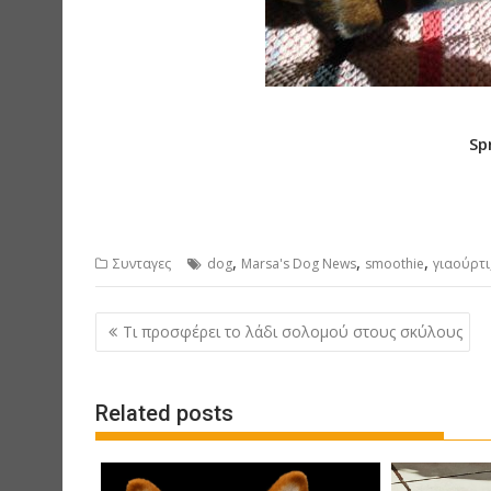
Sp
,
,
,
Συνταγες
dog
Marsa's Dog News
smoothie
γιαούρτι
P
Τι προσφέρει το λάδι σολομού στους σκύλους
o
s
Related posts
t
n
a