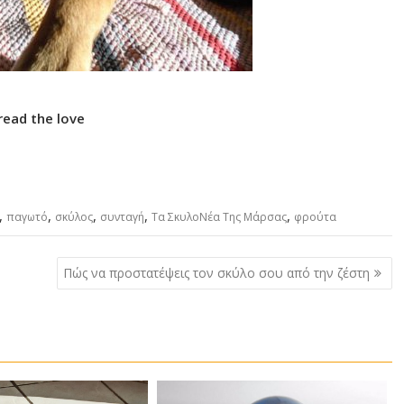
read the love
,
,
,
,
,
παγωτό
σκύλος
συνταγή
Τα ΣκυλοΝέα Της Μάρσας
φρούτα
Πώς να προστατέψεις τον σκύλο σου από την ζέστη