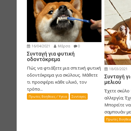
v
i
g
a
t
i
16/04/2021
Μάρσα
0
o
Συνταγή για φυτική
n
οδοντόκρεμα
Πώς να φτιάξετε μια σπιτική φυτική
18/03/2021
οδοντόκρεμα για σκύλους. Μάθετε
Συνταγή γ
τι προσφέρει κάθε υλικό, τον
μελιού
τρόπο...
Έχετε σκύλο 
Πρωτες Βοηθειες / Υγεια
Συνταγες
αλλεργία; Έχ
Μπορείτε να
σαμπουάν με.
Πρωτες Βοηθειε