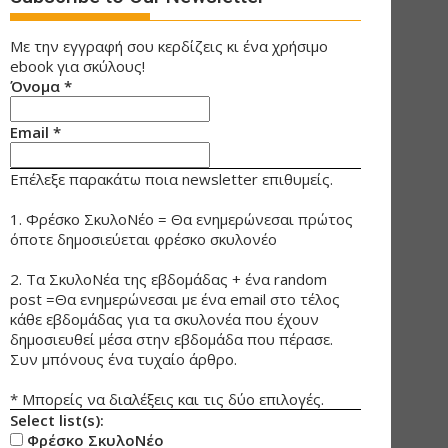
Με την εγγραφή σου κερδίζεις κι ένα χρήσιμο
ebook για σκύλους!
Όνομα
*
Email
*
Επέλεξε παρακάτω ποια newsletter επιθυμείς.
1. Φρέσκο ΣκυλοΝέο = Θα ενημερώνεσαι πρώτος
όποτε δημοσιεύεται φρέσκο σκυλονέο
2. Τα ΣκυλοΝέα της εβδομάδας + ένα random
post =Θα ενημερώνεσαι με ένα email στο τέλος
κάθε εβδομάδας για τα σκυλονέα που έχουν
δημοσιευθεί μέσα στην εβδομάδα που πέρασε.
Συν μπόνους ένα τυχαίο άρθρο.
* Μπορείς να διαλέξεις και τις δύο επιλογές.
Select list(s):
Φρέσκο ΣκυλοΝέο