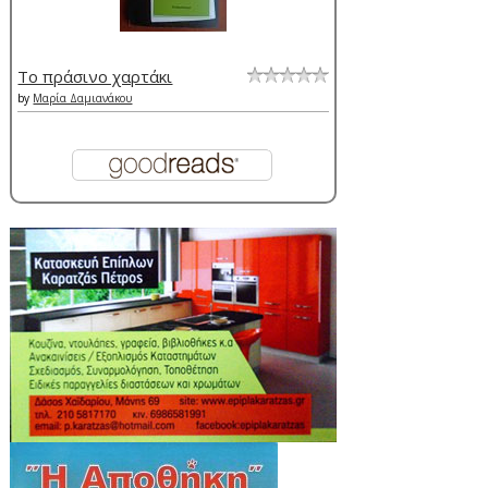
Το πράσινο χαρτάκι
by
Μαρία Δαμιανάκου