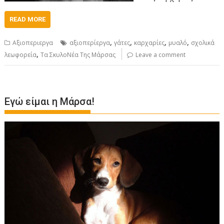
READ MORE
,
,
,
,
Αξιοπεριεργα
αξιοπερίεργα
γάτες
καρχαρίες
μυαλό
σχολικά
,
λεωφορεία
Τα ΣκυλοΝέα Της Μάρσας
Leave a comment
Εγώ είμαι η Μάρσα!