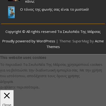
κάνω;
Ο τόνος της φωνής σας είναι το μυστικό!
Copyright © All rights reserved Τα ΣκυλοΝέα Της Μάρσας
Proudly powered by WordPress
|
Theme: SuperMag by
Acme
Themes
This website uses cookies
Το περιοδικό Τα ΣκυλοΝέα Της Μάρσας χρησιμοποιεί cookies
για να βελτιώσει την διαδικτυακή εμπειρία σας. Με την χρήση
του ιστότοπου, αποδέχεστε τους όρους χρήσης.
Δέχομαι
Διαβάστε περισσότερα...
Close