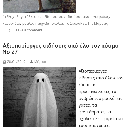
,
,
,
Ψυχολογια / Σκεψεις
ασκήσεις
διαδραστικό
εγκέφαλος
,
,
,
,
κατοικίδια
μυαλό
παιχνίδι
σκυλιά
Τα ΣκυλοΝέα Της Μάρσας
Leave a comment
Αξιοπερίεργες ειδήσεις από όλο τον κόσμο
Νο 27
28/01/2019
Μάρσα
Αξιοπερίεργες
ειδήσεις από όλον τον
κόσμο με
πρωταγωνιστές το
ανθρώπινο μυαλό, τις
γάτες, τα
φαντάσματα, τα
σχολικά λεωφορεία και
τους καρχαρίες…