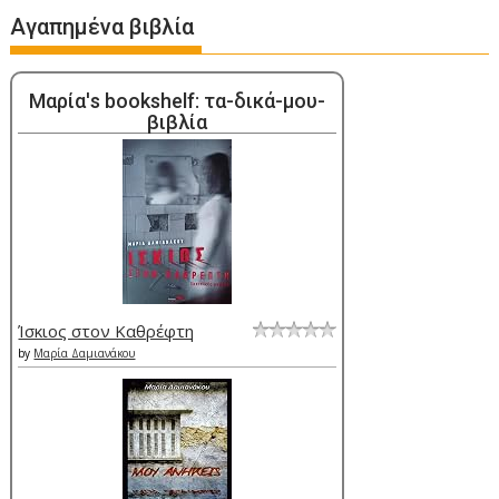
Αγαπημένα βιβλία
Μαρία's bookshelf: τα-δικά-μου-
βιβλία
Ίσκιος στον Καθρέφτη
by
Μαρία Δαμιανάκου